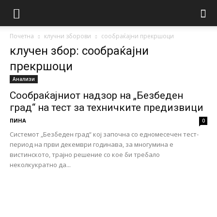
Почетна
клучни зборови
сообраќајни прекршоци
клучен збор: сообраќајни
прекршоци
Анализи
Сообраќајниот надзор на „Безбеден
град“ на тест за техничките предизвици
ПИНА
0
Системот „Безбеден град“ кој започна со едномесечен тест-
период на први декември годинава, за многумина е
вистинското, трајно решение со кое би требало
неколкукратно да...