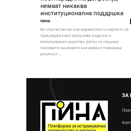
немаат никаква
институционална поддршка
ПИНА
Во општество во кое мајчинството најчесто се
прикажува како исклучиво радосно и
исполнувачко искуство, ретко се слушаат
гласовите на жените кои живеат поинаква
реалност....
ЗА
Плат
Конт