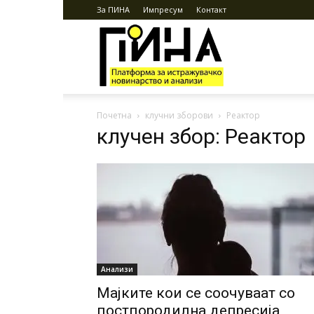
За ПИНА
Импресум
Контакт
ПИНА
Почетна
клучни зборови
Реактор
клучен збор: Реактор
Анализи
Мајките кои се соочуваат со
постпородилна депресија,