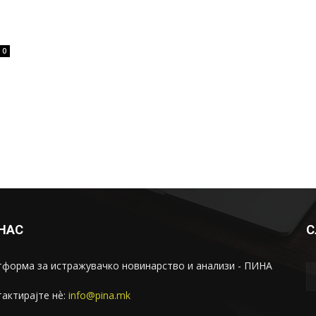
0
 НАС
С
форма за истражувачко новинарство и анализи - ПИНА
актирајте нѐ:
info@pina.mk