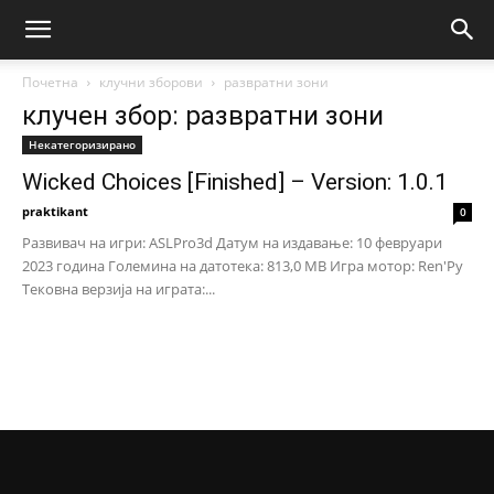
Почетна
клучни зборови
развратни зони
клучен збор: развратни зони
Некатегоризирано
Wicked Choices [Finished] – Version: 1.0.1
praktikant
0
Развивач на игри: ASLPro3d Датум на издавање: 10 февруари
2023 година Големина на датотека: 813,0 MB Игра мотор: Ren'Py
Тековна верзија на играта:...