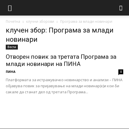
Почетна
клучни зборови
Програма за млади новинари
клучен збор: Програма за млади
новинари
Вести
Отворен повик за третата Програма за
млади новинари на ПИНА
ПИНА
0
Платформата за истражувачко новинарство и анализи – ПИНА
објавува повик за пријавување на млади новинар(к)и кои би
сакале да станат дел од третата Програма...