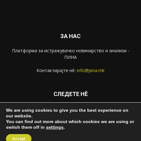
ЗА НАС
Платформа за истражувачко новинарство и анализи -
ПИНА
Контактирајте нѐ:
info@pina.mk
СЛЕДЕТЕ НЀ
We are using cookies to give you the best experience on
our website.
You can find out more about which cookies we are using or
switch them off in
settings
.
За ПИНА
Импресум
Извештаи
Контакт
Accept