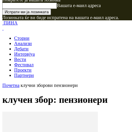
Вашата е-маил адреса
Лозинката ќе ви биде испратена на вашата е-маил адреса.
ПИНА
Стории
Анализи
Дебати
Интервјуа
Вести
Фестивал
Проекти
Партнери
Почетна
клучни зборови
пензионери
клучен збор: пензионери