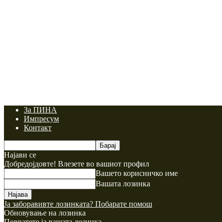
За ПИНА
Импресум
Контакт
Најави се
Добредојдовте! Влезете во вашиот профил
Вашето корисничко име
Вашата лозинка
Ја заборавивте лозинката? Побарате помош
Обновување на лозинка
Повратете ја вашата лозинка