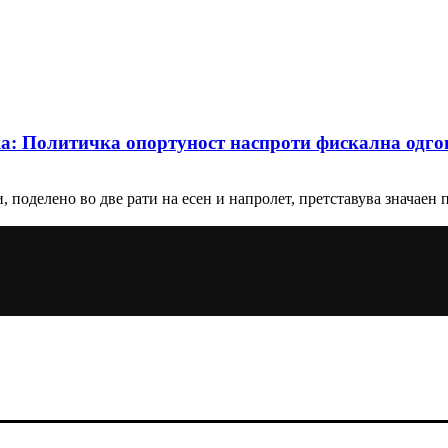
ка: Политичка опортуност наспроти фискална одго
 поделено во две рати на есен и напролет, претставува значаен по