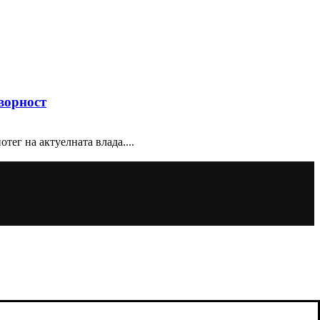
ворност
тег на актуелната влада....