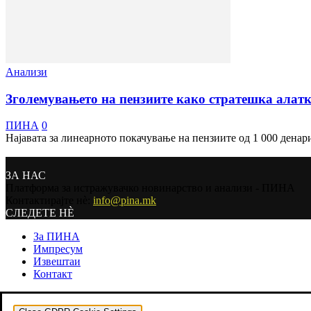
Анализи
Зголемувањето на пензиите како стратешка алат
ПИНА
0
Најавата за линеарното покачување на пензиите од 1 000 денари,
ЗА НАС
Платформа за истражувачко новинарство и анализи - ПИНА
Контактирајте нѐ:
info@pina.mk
СЛЕДЕТЕ НЀ
За ПИНА
Импресум
Извештаи
Контакт