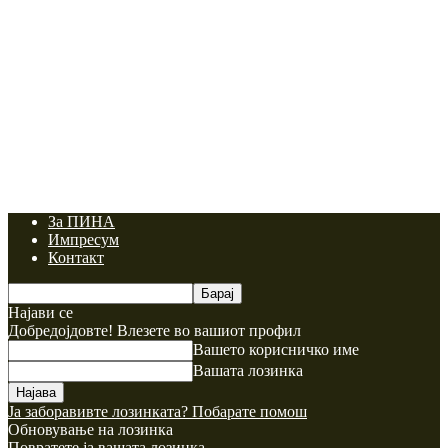
За ПИНА
Импресум
Контакт
Најави се
Добредојдовте! Влезете во вашиот профил
Вашето корисничко име
Вашата лозинка
Ја заборавивте лозинката? Побарате помош
Обновување на лозинка
Повратете ја вашата лозинка