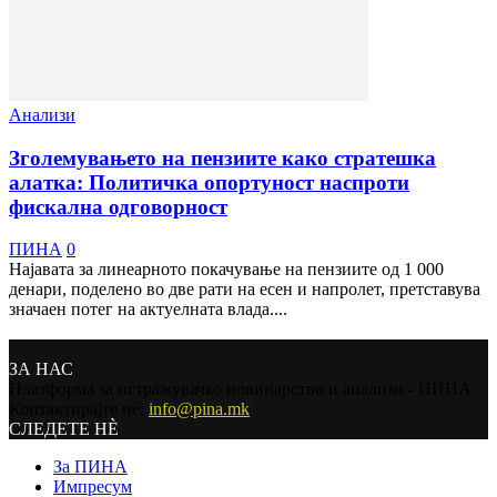
Анализи
Зголемувањето на пензиите како стратешка
алатка: Политичка опортуност наспроти
фискална одговорност
ПИНА
0
Најавата за линеарното покачување на пензиите од 1 000
денари, поделено во две рати на есен и напролет, претставува
значаен потег на актуелната влада....
ЗА НАС
Платформа за истражувачко новинарство и анализи - ПИНА
Контактирајте нѐ:
info@pina.mk
СЛЕДЕТЕ НЀ
За ПИНА
Импресум