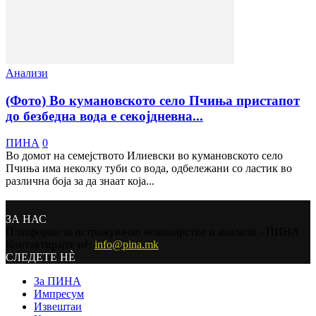
Анализи
(Фото) Во кумановското село Пчиња пристапот
до безбедна вода e секојдневна...
ПИНА
0
Во домот на семејството Илиевски во кумановското село
Пчиња има неколку туби со вода, одбележани со ластик во
различна боја за да знаат која...
ЗА НАС
Платформа за истражувачко новинарство и анализи - ПИНА
Контактирајте нѐ:
info@pina.mk
СЛЕДЕТЕ НЀ
За ПИНА
Импресум
Извештаи