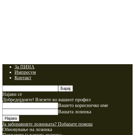
За ПИНА
Импресум
Контакт
Најави се
Добредојдовте! Влезете во вашиот профил
Вашето корисничко име
Вашата лозинка
Ја заборавивте лозинката? Побарате помош
Обновување на лозинка
Повратете ја вашата лозинка