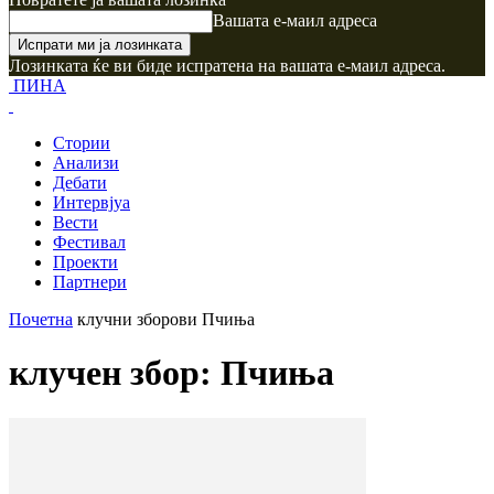
Вашата е-маил адреса
Лозинката ќе ви биде испратена на вашата е-маил адреса.
ПИНА
Стории
Анализи
Дебати
Интервјуа
Вести
Фестивал
Проекти
Партнери
Почетна
клучни зборови
Пчиња
клучен збор: Пчиња