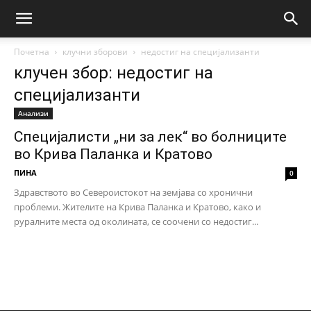
Почетна
клучни зборови
недостиг на специјализанти
клучен збор: недостиг на
специјализанти
Анализи
Специјалисти „ни за лек“ во болниците
во Крива Паланка и Кратово
ПИНА
0
Здравството во Североистокот на земјава со хронични
проблеми. Жителите на Крива Паланка и Кратово, како и
руралните места од околината, се соочени со недостиг...