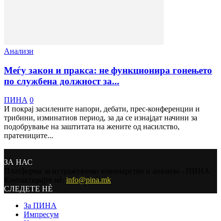
Анализи
Меѓу закон и пракса: не функционира гонењето
по службена должност за...
ПИНА
0
И покрај засилените напори, дебати, прес-конференции и
трибини, изминатиов период, за да се изнајдат начини за
подобрување на заштитата на жените од насилство,
пратениците...
ЗА НАС
Платформа за истражувачко новинарство и анализи - ПИНА
Контактирајте нѐ:
info@pina.mk
СЛЕДЕТЕ НЀ
За ПИНА
Импресум