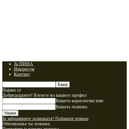
За ПИНА
Импресум
Контакт
Најави се
Добредојдовте! Влезете во вашиот профил
Вашето корисничко име
Вашата лозинка
Ја заборавивте лозинката? Побарате помош
Обновување на лозинка
Повратете ја вашата лозинка