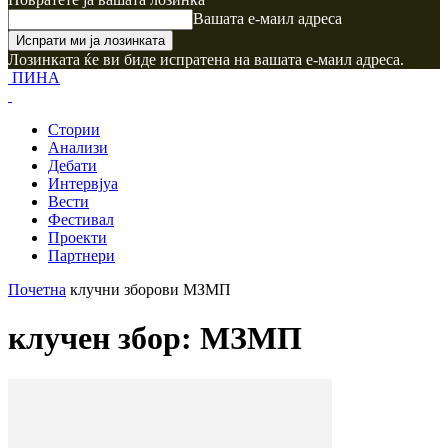
Вашата е-маил адреса
Лозинката ќе ви биде испратена на вашата е-маил адреса.
ПИНА
Стории
Анализи
Дебати
Интервјуа
Вести
Фестивал
Проекти
Партнери
Почетна
клучни зборови
МЗМП
клучен збор: МЗМП