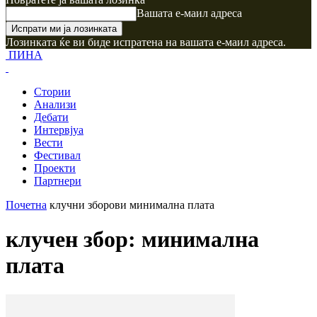
Вашата е-маил адреса
Лозинката ќе ви биде испратена на вашата е-маил адреса.
ПИНА
Стории
Анализи
Дебати
Интервјуа
Вести
Фестивал
Проекти
Партнери
Почетна
клучни зборови
минимална плата
клучен збор: минимална
плата