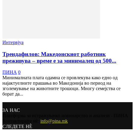
Интервјуа
Трендафилов: Македонскиот работник
преживува – време е за минималец од 500...
ПИНА
0
Минималната плата одамна се провлекува како едно од
најактуелните прашања во Македонија во период на
зголемување на животните трошоци. Многу семејства се
борат да...
ЗА НАС
Платформа за истражувачко новинарство и анализи - ПИНА
Контактирајте нѐ:
info@pina.mk
СЛЕДЕТЕ НЀ