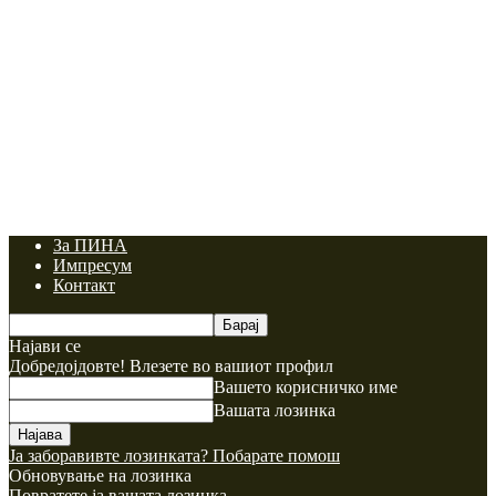
За ПИНА
Импресум
Контакт
Најави се
Добредојдовте! Влезете во вашиот профил
Вашето корисничко име
Вашата лозинка
Ја заборавивте лозинката? Побарате помош
Обновување на лозинка
Повратете ја вашата лозинка