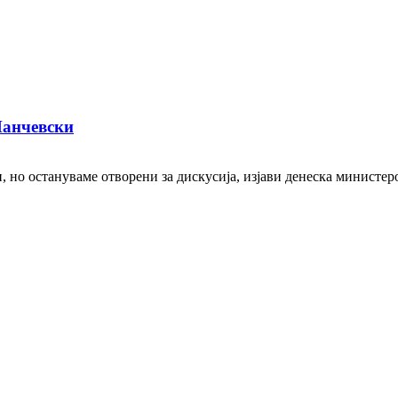
Манчевски
н, но остануваме отворени за дискусија, изјави денеска министе