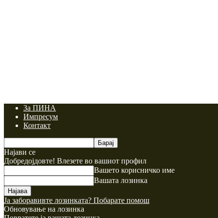
За ПИНА
Импресум
Контакт
Најави се
Добредојдовте! Влезете во вашиот профил
Вашето корисничко име
Вашата лозинка
Ја заборавивте лозинката? Побарате помош
Обновување на лозинка
Повратете ја вашата лозинка