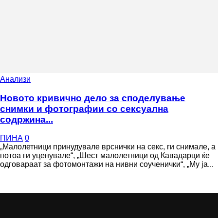
Анализи
Новото кривично дело за споделување
снимки и фотографии со сексуална
содржина...
ПИНА
0
„Малолетници принудувале врснички на секс, ги снимале, а
потоа ги уценувале“, „Шест малолетници од Кавадарци ќе
одговараат за фотомонтажи на нивни соученички“, „Му ја...