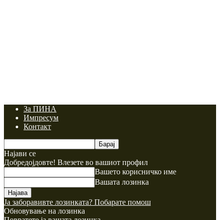
За ПИНА
Импресум
Контакт
Најави се
Добредојдовте! Влезете во вашиот профил
Вашето корисничко име
Вашата лозинка
Ја заборавивте лозинката? Побарате помош
Обновување на лозинка
Повратете ја вашата лозинка