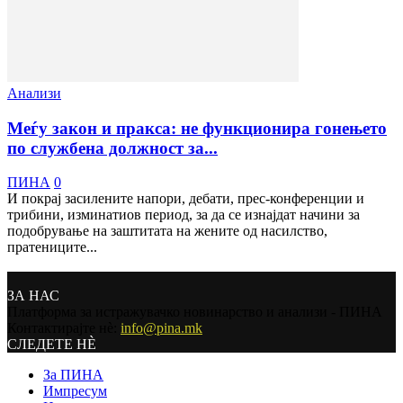
Анализи
Меѓу закон и пракса: не функционира гонењето
по службена должност за...
ПИНА
0
И покрај засилените напори, дебати, прес-конференции и
трибини, изминатиов период, за да се изнајдат начини за
подобрување на заштитата на жените од насилство,
пратениците...
ЗА НАС
Платформа за истражувачко новинарство и анализи - ПИНА
Контактирајте нѐ:
info@pina.mk
СЛЕДЕТЕ НЀ
За ПИНА
Импресум