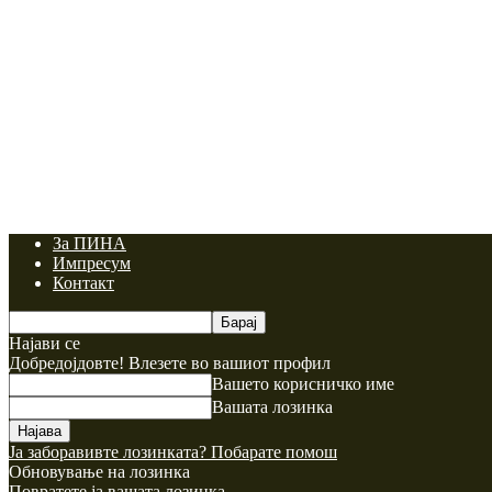
За ПИНА
Импресум
Контакт
Најави се
Добредојдовте! Влезете во вашиот профил
Вашето корисничко име
Вашата лозинка
Ја заборавивте лозинката? Побарате помош
Обновување на лозинка
Повратете ја вашата лозинка