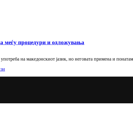
на меѓу процедури и одложувања
употреба на македонскиот јазик, но неговата примена и понатаму 
изи