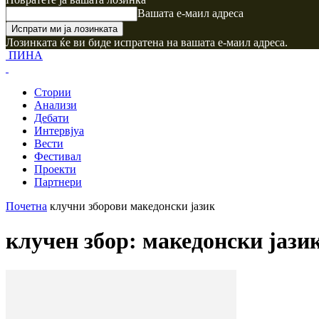
Вашата е-маил адреса
Лозинката ќе ви биде испратена на вашата е-маил адреса.
ПИНА
Стории
Анализи
Дебати
Интервјуа
Вести
Фестивал
Проекти
Партнери
Почетна
клучни зборови
македонски јазик
клучен збор: македонски јази