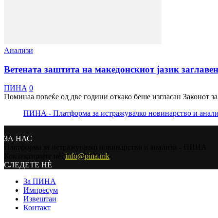
Анализи
Ветената заштита на македонскиот јазик заглаве
ПИНА
0
Поминаа повеќе од две години откако беше изгласан Законот за 
ПИНА - Платформа за истражувачко новинарство и анал
ЗА НАС
Платформа за истражувачко новинарство и анализи - ПИНА
Контактирајте нѐ:
info@pina.mk
СЛЕДЕТЕ НЀ
За ПИНА
Импресум
Извештаи
Контакт