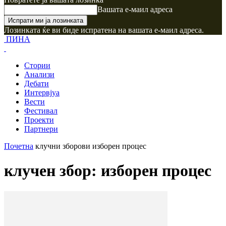
Вашата е-маил адреса
Лозинката ќе ви биде испратена на вашата е-маил адреса.
ПИНА
Стории
Анализи
Дебати
Интервјуа
Вести
Фестивал
Проекти
Партнери
Почетна
клучни зборови
изборен процес
клучен збор: изборен процес