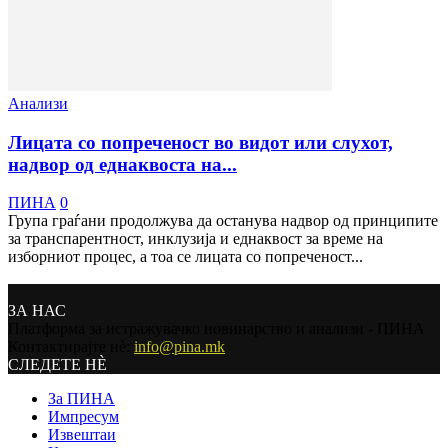
Анализи
Лицата со попреченост во видот или слухот,
надвор од еднаквоста на...
ПИНА
0
Група граѓани продолжува да останува надвор од принципите
за транспарентност, инклузија и еднаквост за време на
изборниот процес, а тоа се лицата со попреченост...
ЗА НАС
Платформа за истражувачко новинарство и анализи - ПИНА
Контактирајте нѐ:
info@pina.mk
СЛЕДЕТЕ НЀ
За ПИНА
Импресум
Извештаи