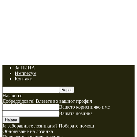
За ПИНА
Импресум
Контакт
Најави се
Добредојдовте! Влезете во вашиот профил
Вашето корисничко име
Вашата лозинка
Ја заборавивте лозинката? Побарате помош
Обновување на лозинка
Повратете ја вашата лозинка