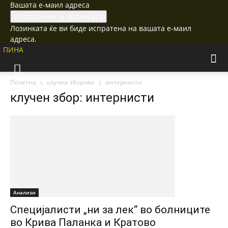
Вашата е-маил адреса
Лозинката ќе ви биде испратена на вашата е-маил
адреса.
ПИНА
Почетна
клучни зборови
интернисти
клучен збор: интернисти
Анализи
Специјалисти „ни за лек“ во болниците
во Крива Паланка и Кратово