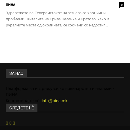
ПИНА
0
Здравството во Североистокот на земјава со хронични
проблеми. Жителите на Крива Паланка и Кратово, како и
руралните места од околината, се соочени со недостиг...
ЗА НАС
Платформа за истражувачко новинарство и анализи -
ПИНА
Контактирајте нѐ:
info@pina.mk
СЛЕДЕТЕ НЀ