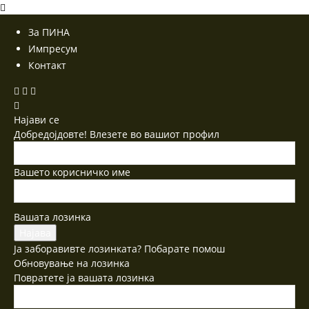
За ПИНА
Импресум
Контакт
Најави се
Добредојдовте! Влезете во вашиот профил
Вашето корисничко име
Вашата лозинка
Ја заборавивте лозинката? Побарате помош
Обновување на лозинка
Повратете ја вашата лозинка