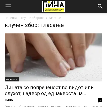
Почетна
клучни зборови
гласање
клучен збор: гласање
Анализи
Лицата со попреченост во видот или
слухот, надвор од еднаквоста на...
ПИНА
0
Група граѓани продолжува да останува надвор од принципите