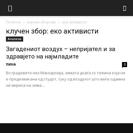
Почетна
клучни зборови
еко активисти
клучен збор: еко активисти
Анализи
Загадениот воздух – непријател и за
здравјето на најмладите
ПИНА
0
Во градовите низ Македонија, зимата доаѓа со тежина која не
е предизвикана од студот, туку од воздухот што веќе одамна
не мириса на зима....