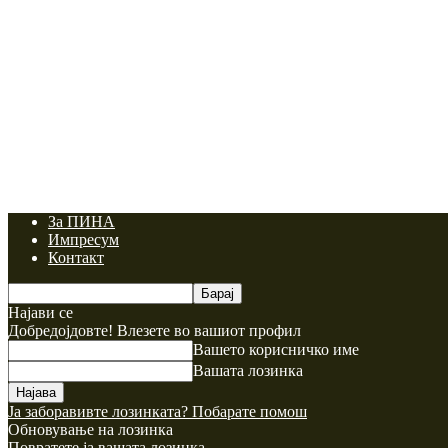
За ПИНА
Импресум
Контакт
Најави се
Добредојдовте! Влезете во вашиот профил
Вашето корисничко име
Вашата лозинка
Ја заборавивте лозинката? Побарате помош
Обновување на лозинка
Повратете ја вашата лозинка