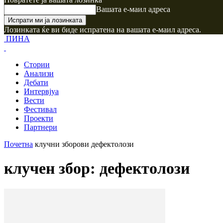
Вашата е-маил адреса
Лозинката ќе ви биде испратена на вашата е-маил адреса.
ПИНА
Стории
Анализи
Дебати
Интервјуа
Вести
Фестивал
Проекти
Партнери
Почетна
клучни зборови
дефектолози
клучен збор: дефектолози