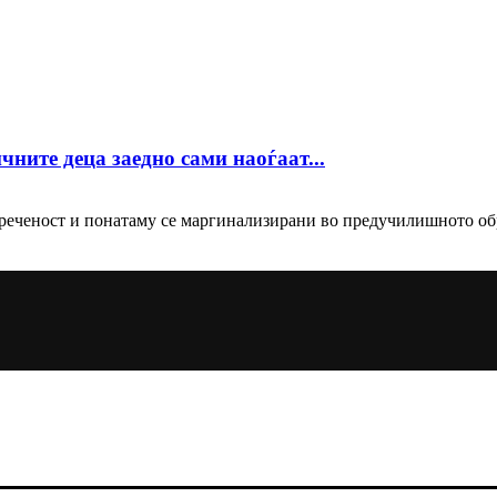
ните деца заедно сами наоѓаат...
опреченост и понатаму се маргинализирани во предучилишното об