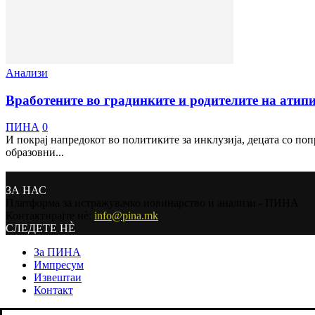
Анализи
Вработените во градинките и родителите на атипич
ПИНА
0
И покрај напредокот во политиките за инклузија, децата со п
образовни...
ЗА НАС
Платформа за истражувачко новинарство и анализи - ПИНА
Контактирајте нѐ:
info@pina.mk
СЛЕДЕТЕ НЀ
За ПИНА
Импресум
Извештаи
Контакт