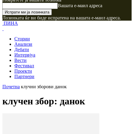
Вашата е-маил адреса
Лозинката ќе ви биде испратена на вашата е-маил адреса.
ПИНА
Стории
Анализи
Дебати
Интервјуа
Вести
Фестивал
Проекти
Партнери
Почетна
клучни зборови
данок
клучен збор: данок