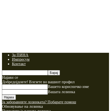
За ПИНА
Импресум
Контакт
Најави се
Добредојдовте! Влезете во вашиот профил
Вашето корисничко име
Вашата лозинка
Ја заборавивте лозинката? Побарате помош
Обновување на лозинка
Повратете ја вашата лозинка