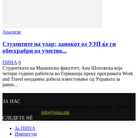
Анализи
Студентите на удар: данокот од УЈП ќе ги
обесхрабри од учество...
ПИНА
0
Студентката на Машински факултет, Ана Шоповска која
четири години работела во Германија преку програмата Work
and Travel неодамна добила известување од Управата за
јавни...
ЗА НАС
Платформа за истражувачко новинарство и анализи - ПИНА
Контактирајте нѐ:
info@pina.mk
СЛЕДЕТЕ НЀ
За ПИНА
Импресум