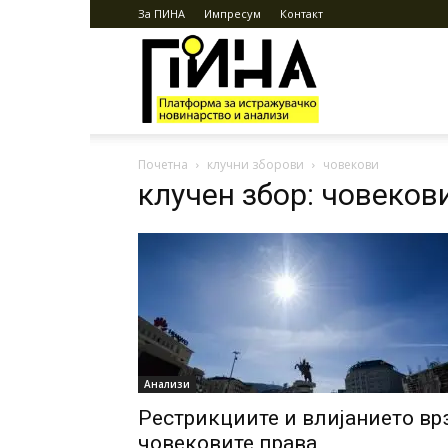
За ПИНА
Импресум
Контакт
ПИНА
Почетна
клучни зборови
човекови
клучен збор: човеков
Анализи
Рестрикциите и влијанието вр
човековите права