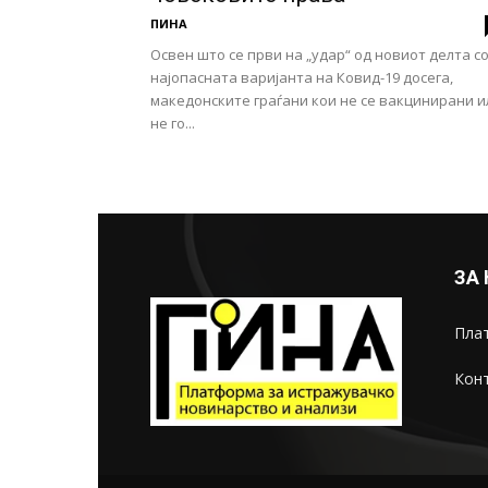
ПИНА
Освен што се први на „удар“ од новиот делта со
најопасната варијанта на Ковид-19 досега,
македонските граѓани кои не се вакцинирани и
не го...
ЗА
Плат
Конт