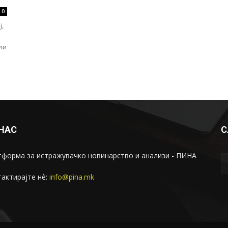
0
ј,
ли
 НАС
С
форма за истражувачко новинарство и анализи - ПИНА
актирајте нѐ:
info@pina.mk