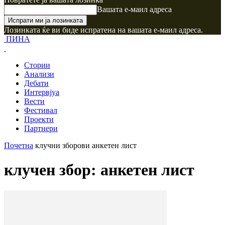
Вашата е-маил адреса
Лозинката ќе ви биде испратена на вашата е-маил адреса.
ПИНА
Стории
Анализи
Дебати
Интервјуа
Вести
Фестивал
Проекти
Партнери
Почетна
клучни зборови
анкетен лист
клучен збор: анкетен лист