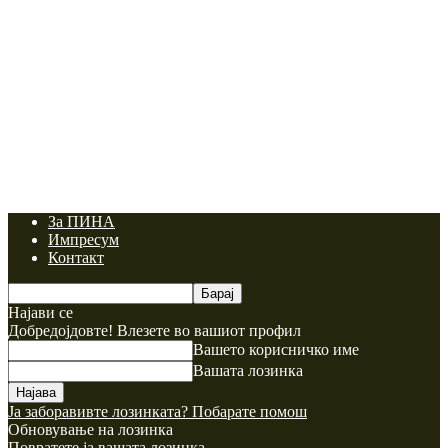
За ПИНА
Импресум
Контакт
Најави се
Добредојдовте! Влезете во вашиот профил
Вашето корисничко име
Вашата лозинка
Ја заборавивте лозинката? Побарате помош
Обновување на лозинка
Повратете ја вашата лозинка