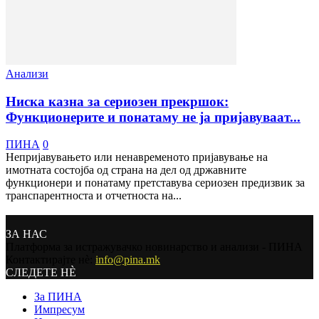
Анализи
Ниска казна за сериозен прекршок:
Функционерите и понатаму не ја пријавуваат...
ПИНА
0
Непријавувањето или ненавременото пријавување на
имотната состојба од страна на дел од државните
функционери и понатаму претставува сериозен предизвик за
транспарентноста и отчетноста на...
ЗА НАС
Платформа за истражувачко новинарство и анализи - ПИНА
Контактирајте нѐ:
info@pina.mk
СЛЕДЕТЕ НЀ
За ПИНА
Импресум