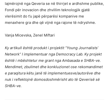
lajmërojnë nga Qeveria se në thirrjet e ardhshme publike,
Fondi për inovacion dhe zhvillim teknologjik gjatë
vlerësimit do t’u japë përparësi kompanive me
menaxhere gra dhe që vijnë nga rajone të ndryshme.
Vanja Micevska, Zenel Miftari
Ky artikull është produkt i projektit “Young Journalists’
Network” I implementuar nga Democracy Lab. Ky projekt
është i mbështetur me grant nga Ambasada e SHBA-ve.
Mendimet, zbulimet dhe konkluzionet ose rekomandimet
e paraqitura këtu janë të implementuesve/autorëve dhe
nuk i reflektojnë domosdoshmërisht ato të Qeverisë së
SHBA-ve.