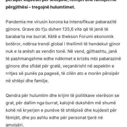
përgjithësi – tregojnë hulumtimet.
Pandemia me virusin korona ka intensifikuar pabarazitë
gjinore. Grave do t’ju duhen 135,6 vite që të jenë të
barabarta me burrat. Këtë e thekson Forumi ekonomik
botëror, ndërsa trendi global i thellimit të hendekut gjinor
nuk e la anësh as vendin tonë. Në vend, gjithashtu, janë
të pashmangshme edhe ndikimet e krizës mbi pabarazinë
gjinore dhe sfidat për gratë, veçanërisht në aspektin e
rritjes së punës pa pagesë, të cilën ato e morën përsipër
në shtëpi dhe familje.
Qendra për hulumtim dhe krijim të politikave vlerëson se
grat, për dallim nga burrat, kalojnë dukshëm më shumë
kohë në kryerjen e punëve të shtëpisë dhe kujdesit për
fëmijët, dhe po ashtu edhe për personat tjerë në
amvisëri.