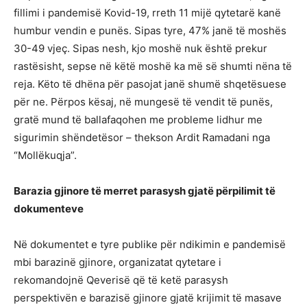
fillimi i pandemisë Kovid-19, rreth 11 mijë qytetarë kanë
humbur vendin e punës. Sipas tyre, 47% janë të moshës
30-49 vjeç. Sipas nesh, kjo moshë nuk është prekur
rastësisht, sepse në këtë moshë ka më së shumti nëna të
reja. Këto të dhëna për pasojat janë shumë shqetësuese
për ne. Përpos kësaj, në mungesë të vendit të punës,
gratë mund të ballafaqohen me probleme lidhur me
sigurimin shëndetësor – thekson Ardit Ramadani nga
“Mollëkuqja”.
Barazia gjinore të merret parasysh gjatë përpilimit të
dokumenteve
Në dokumentet e tyre publike për ndikimin e pandemisë
mbi barazinë gjinore, organizatat qytetare i
rekomandojnë Qeverisë që të ketë parasysh
perspektivën e barazisë gjinore gjatë krijimit të masave