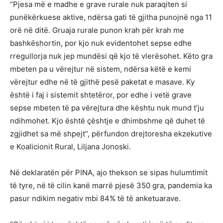
“Pjesa më e madhe e grave rurale nuk paraqiten si
punëkërkuese aktive, ndërsa gati të gjitha punojnë nga 11
orë në ditë. Gruaja rurale punon krah për krah me
bashkëshortin, por kjo nuk evidentohet sepse edhe
rregullorja nuk jep mundësi që kjo të vlerësohet. Këto gra
mbeten pa u vërejtur në sistem, ndërsa këtë e kemi
vërejtur edhe në të gjithë pesë paketat e masave. Ky
është i faj i sistemit shtetëror, por edhe i vetë grave
sepse mbeten të pa vërejtura dhe kështu nuk mund t’ju
ndihmohet. Kjo është çështje e dhimbshme që duhet të
zgjidhet sa më shpejt”, përfundon drejtoresha ekzekutive
e Koalicionit Rural, Liljana Jonoski.
Në deklaratën për PINA, ajo thekson se sipas hulumtimit
të tyre, në të cilin kanë marrë pjesë 350 gra, pandemia ka
pasur ndikim negativ mbi 84% të të anketuarave.