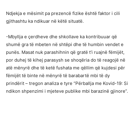
Ndjekja e mësimit pa prezencë fizike është faktor i cili
gjithashtu ka ndikuar në këtë situatë.
-Mbyllja e çerdheve dhe shkollave ka kontribuuar që
shumë gra të mbeten në shtëpi dhe të humbin vendet e
punës. Masat nuk parashihnin që gratë t’i ruajnë fëmijët,
por duhej të kihej parasysh se shoqëria do të reagojë në
atë mënyrë dhe të ketë fushata me qëllim që kujdesi për
fëmijët të binte në mënyrë të barabartë mbi të dy
prindërit – tregon analiza e tyre “Përballja me Kovid-19: Si
ndikon shpenzimi i mjeteve publike mbi barazinë gjinore”.