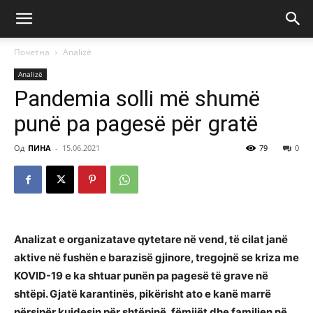
Почетна
Аnalizë
Аnalizë
Pandemia solli më shumë
punë pa pagesë për gratë
Од
ПИНА
-
15.06.2021
79
0
Analizat e organizatave qytetare në vend, të cilat janë
aktive në fushën e barazisë gjinore, tregojnë se kriza me
KOVID-19 e ka shtuar punën pa pagesë të grave në
shtëpi. Gjatë karantinës, pikërisht ato e kanë marrë
përsipër kujdesin për shtëpinë, fëmijët dhe familjen në