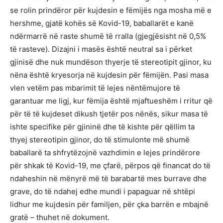
se rolin prindëror për kujdesin e fëmijës nga mosha më e
hershme, gjatë kohës së Kovid-19, baballarët e kanë
ndërmarrë në raste shumë të rralla (gjegjësisht në 0,5%
të rasteve). Dizajni i masës është neutral sa i përket
gjinisë dhe nuk mundëson thyerje të stereotipit gjinor, ku
nëna është kryesorja në kujdesin për fëmijën. Pasi masa
vlen vetëm pas mbarimit të lejes nëntëmujore të
garantuar me ligj, kur fëmija është mjaftueshëm i rritur që
për të të kujdeset dikush tjetër pos nënës, sikur masa të
ishte specifike për gjininë dhe të kishte për qëllim ta
thyej stereotipin gjinor, do të stimulonte më shumë
baballarë ta shfrytëzojnë vazhdimin e lejes prindërore
për shkak të Kovid-19, me çfarë, përpos që financat do të
ndaheshin në mënyrë më të barabartë mes burrave dhe
grave, do të ndahej edhe mundi i papaguar në shtëpi
lidhur me kujdesin për familjen, për çka barrën e mbajnë
gratë – thuhet në dokument.