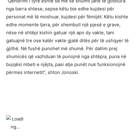
“Qëndrimi i tyre është se më së shumti janë të goditura
nga barra shtese, sepse këtu bie edhe kujdesi për
personat më të moshuar, kujdesi për fëmijët. Këtu kishte
edhe momente tjera, për shembull një pjesë e grave,
nëse në shtëpi kishin gatuar një apo dy vakte, tani
gatuajnë tre ose katër vakte gjatë ditës për të ushqyer të
gjithë. Në fushë punohet më shumë. Për dallim prej
shumicës që vazhduan të punojnë nga shtëpia, puna në
bujqësi mbeti e njëjta, pasi atje punët nuk funksionojnë
përmes internetit”, shton Jonoski.