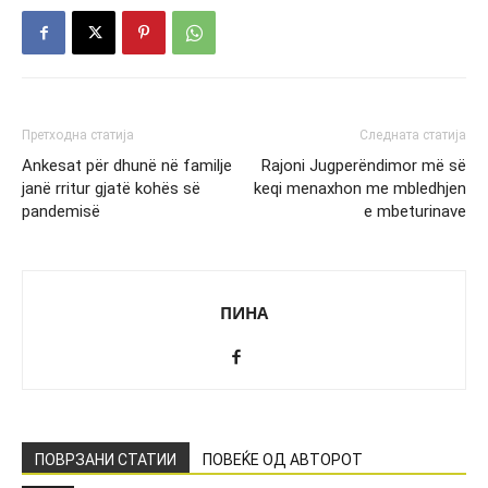
Претходна статија
Следната статија
Ankesat për dhunë në familje
Rajoni Jugperëndimor më së
janë rritur gjatë kohës së
keqi menaxhon me mbledhjen
pandemisë
e mbeturinave
ПИНА
ПОВРЗАНИ СТАТИИ
ПОВЕЌЕ ОД АВТОРОТ