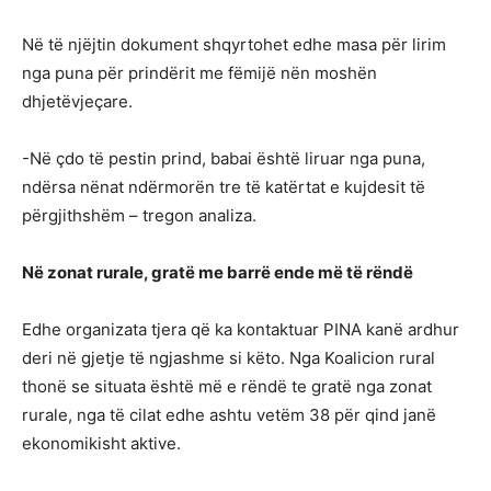
Në të njëjtin dokument shqyrtohet edhe masa për lirim
nga puna për prindërit me fëmijë nën moshën
dhjetëvjeçare.
-Në çdo të pestin prind, babai është liruar nga puna,
ndërsa nënat ndërmorën tre të katërtat e kujdesit të
përgjithshëm – tregon analiza.
Në zonat rurale, gratë me barrë ende më të rëndë
Edhe organizata tjera që ka kontaktuar PINA kanë ardhur
deri në gjetje të ngjashme si këto. Nga Koalicion rural
thonë se situata është më e rëndë te gratë nga zonat
rurale, nga të cilat edhe ashtu vetëm 38 për qind janë
ekonomikisht aktive.