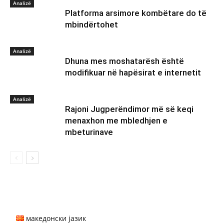
Аnalizë
Platforma arsimore kombëtare do të
mbindërtohet
Аnalizë
Dhuna mes moshatarësh është
modifikuar në hapësirat e internetit
Аnalizë
Rajoni Jugperëndimor më së keqi
menaxhon me mbledhjen e
mbeturinave
македонски јазик