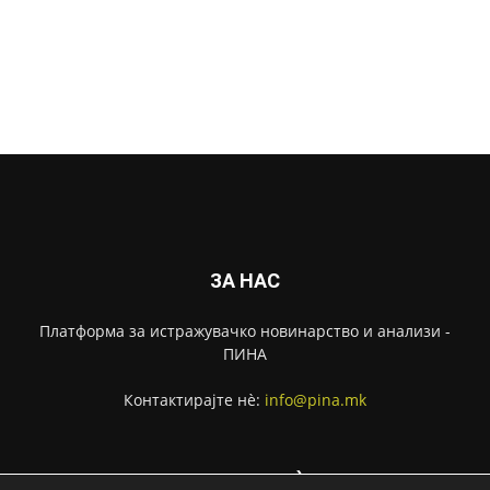
ЗА НАС
Платформа за истражувачко новинарство и анализи -
ПИНА
Контактирајте нѐ:
info@pina.mk
СЛЕДЕТЕ НЀ