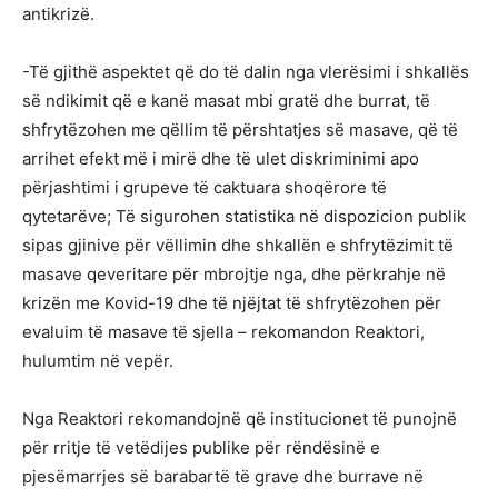
antikrizë.
-Të gjithë aspektet që do të dalin nga vlerësimi i shkallës
së ndikimit që e kanë masat mbi gratë dhe burrat, të
shfrytëzohen me qëllim të përshtatjes së masave, që të
arrihet efekt më i mirë dhe të ulet diskriminimi apo
përjashtimi i grupeve të caktuara shoqërore të
qytetarëve; Të sigurohen statistika në dispozicion publik
sipas gjinive për vëllimin dhe shkallën e shfrytëzimit të
masave qeveritare për mbrojtje nga, dhe përkrahje në
krizën me Kovid-19 dhe të njëjtat të shfrytëzohen për
evaluim të masave të sjella – rekomandon Reaktori,
hulumtim në vepër.
Nga Reaktori rekomandojnë që institucionet të punojnë
për rritje të vetëdijes publike për rëndësinë e
pjesëmarrjes së barabartë të grave dhe burrave në