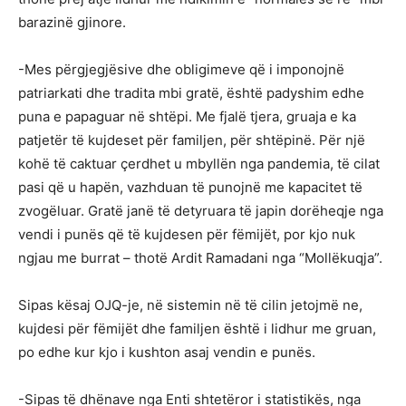
barazinë gjinore.
-Mes përgjegjësive dhe obligimeve që i imponojnë
patriarkati dhe tradita mbi gratë, është padyshim edhe
puna e papaguar në shtëpi. Me fjalë tjera, gruaja e ka
patjetër të kujdeset për familjen, për shtëpinë. Për një
kohë të caktuar çerdhet u mbyllën nga pandemia, të cilat
pasi që u hapën, vazhduan të punojnë me kapacitet të
zvogëluar. Gratë janë të detyruara të japin dorëheqje nga
vendi i punës që të kujdesen për fëmijët, por kjo nuk
ngjau me burrat – thotë Ardit Ramadani nga “Mollëkuqja”.
Sipas kësaj OJQ-je, në sistemin në të cilin jetojmë ne,
kujdesi për fëmijët dhe familjen është i lidhur me gruan,
po edhe kur kjo i kushton asaj vendin e punës.
-Sipas të dhënave nga Enti shtetëror i statistikës, nga