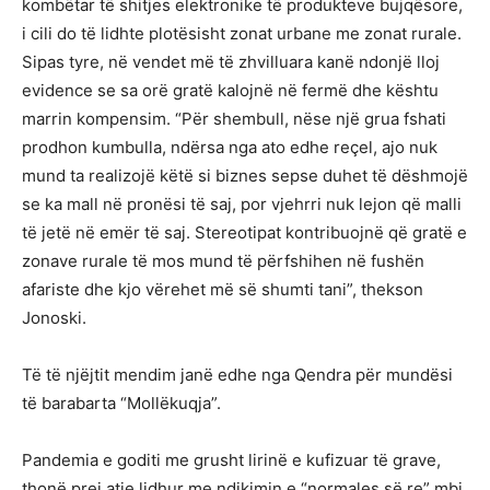
kombëtar të shitjes elektronike të produkteve bujqësore,
i cili do të lidhte plotësisht zonat urbane me zonat rurale.
Sipas tyre, në vendet më të zhvilluara kanë ndonjë lloj
evidence se sa orë gratë kalojnë në fermë dhe kështu
marrin kompensim. “Për shembull, nëse një grua fshati
prodhon kumbulla, ndërsa nga ato edhe reçel, ajo nuk
mund ta realizojë këtë si biznes sepse duhet të dëshmojë
se ka mall në pronësi të saj, por vjehrri nuk lejon që malli
të jetë në emër të saj. Stereotipat kontribuojnë që gratë e
zonave rurale të mos mund të përfshihen në fushën
afariste dhe kjo vërehet më së shumti tani”, thekson
Jonoski.
Të të njëjtit mendim janë edhe nga Qendra për mundësi
të barabarta “Mollëkuqja”.
Pandemia e goditi me grusht lirinë e kufizuar të grave,
thonë prej atje lidhur me ndikimin e “normales së re” mbi