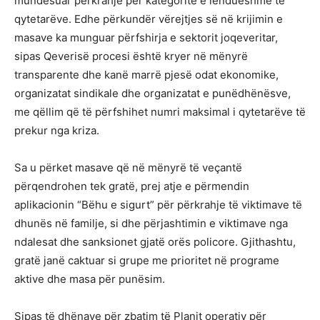
mundësuar përkrahje për kategoritë e lëndueshme të
qytetarëve. Edhe përkundër vërejtjes së në krijimin e
masave ka munguar përfshirja e sektorit joqeveritar,
sipas Qeverisë procesi është kryer në mënyrë
transparente dhe kanë marrë pjesë odat ekonomike,
organizatat sindikale dhe organizatat e punëdhënësve,
me qëllim që të përfshihet numri maksimal i qytetarëve të
prekur nga kriza.
Sa u përket masave që në mënyrë të veçantë
përqendrohen tek gratë, prej atje e përmendin
aplikacionin “Bëhu e sigurt” për përkrahje të viktimave të
dhunës në familje, si dhe përjashtimin e viktimave nga
ndalesat dhe sanksionet gjatë orës policore. Gjithashtu,
gratë janë caktuar si grupe me prioritet në programe
aktive dhe masa për punësim.
Sipas të dhënave për zbatim të Planit operativ për