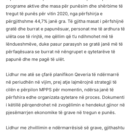
programe aktive dhe masa për punësim dhe shërbime të
tregut të punës për vitin 2020, nga përfshirja e
përgjithshme 44,7% janë gra. Të gjitha masat i përfshijnë
gratë dhe burrat e papunësuar, personat me të ardhura të
ulëta ose të rinjtë, me qëllim që t’u ndihmohet më të
lëndueshmëve, duke pasur parasysh se gratë janë më të
përfaqësuara se burrat në nëngrupet e qytetarëve të
papunë dhe me pagë të ulët.
Lidhur me atë se çfarë planifikon Qeveria të ndërmarrë
në periudhën në vijim, prej atje lajmërojnë strategji të
cilën e përpilon MPPS për momentin, ndërsa janë të
përfshira edhe organizata qytetare në proces. Dokumenti
i këtillë përqendrohet në zvogëlimin e hendekut gjinor në
pjesëmarrjen ekonomike të grave në tregun e punës.
Lidhur me zhvillimin e ndërmarrësisë së grave, gjithashtu