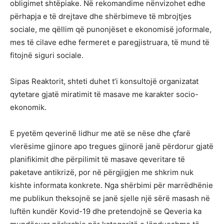
obligimet shtëpiake. Në rekomandime nënvizohet edhe
përhapja e të drejtave dhe shërbimeve të mbrojtjes
sociale, me qëllim që punonjëset e ekonomisë joformale,
mes të cilave edhe fermeret e paregjistruara, të mund të
fitojnë siguri sociale.
Sipas Reaktorit, shteti duhet t’i konsultojë organizatat
qytetare gjatë miratimit të masave me karakter socio-
ekonomik.
E pyetëm qeverinë lidhur me atë se nëse dhe çfarë
vlerësime gjinore apo tregues gjinorë janë përdorur gjatë
planifikimit dhe përpilimit të masave qeveritare të
paketave antikrizë, por në përgjigjen me shkrim nuk
kishte informata konkrete. Nga shërbimi për marrëdhënie
me publikun theksojnë se janë sjelle një sërë masash në
luftën kundër Kovid-19 dhe pretendojnë se Qeveria ka