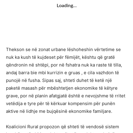
Loading…
Thekson se në zonat urbane lëshoheshin vërtetime se
nuk ka kush të kujdeset për fëmijët, kështu që gratë
qëndronin në shtëpi, por në fshatra nuk ka raste të tilla,
andaj barra bie mbi kurrizin e gruas , e cila vazhdon të
punojë në fusha. Sipas saj, shteti duhet të ketë një
paketë masash për mbështetjen ekonomike të këtyre
grave, por në planin afatgjatë është e nevojshme të rritet
vetëdija e tyre për të kërkuar kompensim për punën
aktive në lidhje me bujqësinë ekonomike familjare.
Koalicioni Rural propozon që shteti të vendosë sistem