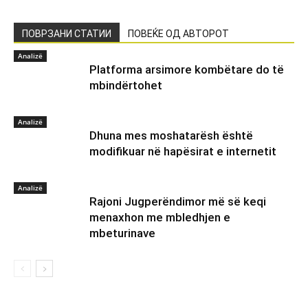
ПОВРЗАНИ СТАТИИ
ПОВЕЌЕ ОД АВТОРОТ
Аnalizë
Platforma arsimore kombëtare do të
mbindërtohet
Аnalizë
Dhuna mes moshatarësh është
modifikuar në hapësirat e internetit
Аnalizë
Rajoni Jugperëndimor më së keqi
menaxhon me mbledhjen e
mbeturinave