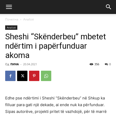
Почетна
Аnalizë
Аnalizë
Sheshi “Skënderbeu” mbetet
ndërtim i papërfunduar
akoma
Од
ПИНА
-
20.04.2021
356
0
Edhe pse ndërtimi i Sheshi “Skënderbeu” në Shkup ka
filluar para gati një dekade, ai ende nuk ka përfunduar.
Sipas autorëve, projekti pritet të vazhdojë, për të marrë