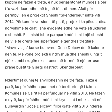
kuptim në fazën e tretë, e nuk përjashtohet mundësia për
t`u vazhduar edhe më tej në të ardhmen. Afati për
përmbylljen e projektit Sheshi “Skënderbeu” ishte viti
2014. Përkundër versionit të parë, projekti ka pësuar disa
ndryshime të cilat janë evidente edhe në vetë strukturën
e sheshit. Fillimisht ishte paraparë ndërtimi i një sheshi
në vijë të drejtë me sipërfaqen e qendrës tregtare
“Mavrovasja” kurse bulevardi Goce Delçev do të kalonte
nën të. Më vonë projekti u ndryshua dhe sheshi u ngrit
një kat mbi rrugën ekzistuese në formë të një terrase
pranë bustit të Gjergj Kastrioti Skënderbeut.
Ndërtimet duhej të zhvilloheshin në tre faza. Faza e
parë, ku përfshihen punimet në territorin që i takon
Komunës së Çairit ka përfunduar në vitin 2013. Në fazën
e dytë, ku përfshihet ndërtimi kryesisht i mbikalimit në
Bulevardin “Goce Dellçev”, filloi gjatë vitit 2016, ndërsa