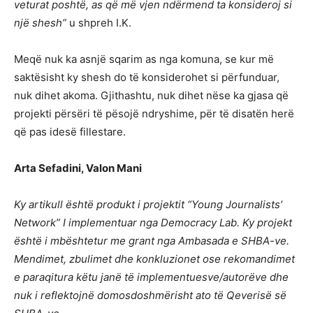
veturat poshtë, as që më vjen ndërmend ta konsideroj si
një shesh”
u shpreh I.K.
Meqë nuk ka asnjë sqarim as nga komuna, se kur më
saktësisht ky shesh do të konsiderohet si përfunduar,
nuk dihet akoma. Gjithashtu, nuk dihet nëse ka gjasa që
projekti përsëri të pësojë ndryshime, për të disatën herë
që pas idesë fillestare.
Arta Sefadini, Valon Mani
Ky artikull është produkt i projektit “Young Journalists’
Network” I implementuar nga Democracy Lab. Ky projekt
është i mbështetur me grant nga Ambasada e SHBA-ve.
Mendimet, zbulimet dhe konkluzionet ose rekomandimet
e paraqitura këtu janë të implementuesve/autorëve dhe
nuk i reflektojnë domosdoshmërisht ato të Qeverisë së