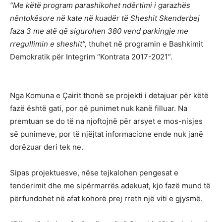
“Me këtë program parashikohet ndërtimi i garazhës
nëntokësore në kate në kuadër të Sheshit Skenderbej
faza 3 me atë që sigurohen 380 vend parkingje me
rregullimin e sheshit”,
thuhet në programin e Bashkimit
Demokratik për Integrim “Kontrata 2017-2021”.
Nga Komuna e Çairit thonë se projekti i detajuar për këtë
fazë është gati, por që punimet nuk kanë filluar. Na
premtuan se do të na njoftojnë për arsyet e mos-nisjes
së punimeve, por të njëjtat informacione ende nuk janë
dorëzuar deri tek ne.
Sipas projektuesve, nëse tejkalohen pengesat e
tenderimit dhe me sipërmarrës adekuat, kjo fazë mund të
përfundohet në afat kohorë prej rreth një viti e gjysmë.