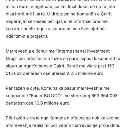
milion euro, megjithatë, çmimi final duket se do të jetë
disa herë më i lartë. U drejtuam në Komunën e Çairit
nëpërmjet kërkesës për qasje në informacione me
karakter publik nga ku siguruam marrëveshjet për
ndërtimin e projektit.
Marrëveshja e lidhur me “Interneshënel Investment
Grup” për ndërtimin e fazës së parë, sipas dokumentit të
siguruar nga Komuna e Çairit, është me vlerë prej 153
015 662 denarësh ose afërsisht 2.5 milionë euro.
Për fazën e dytë, Komuna ka pasur marrëveshje me
kompaninë “Bauer BG DOO” me vlerë prej 663 964 093
denarësh ose 10.8 milionë euro.
Për fazën e tretë nga Komuna njoftojnë se nuk ka akoma
marrëveshje realizimi por vetëm marrëveshje projektimi.