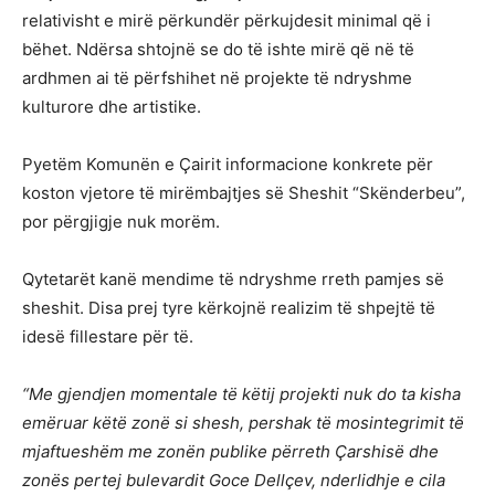
relativisht e mirë përkundër përkujdesit minimal që i
bëhet. Ndërsa shtojnë se do të ishte mirë që në të
ardhmen ai të përfshihet në projekte të ndryshme
kulturore dhe artistike.
Pyetëm Komunën e Çairit informacione konkrete për
koston vjetore të mirëmbajtjes së Sheshit “Skënderbeu”,
por përgjigje nuk morëm.
Qytetarët kanë mendime të ndryshme rreth pamjes së
sheshit. Disa prej tyre kërkojnë realizim të shpejtë të
idesë fillestare për të.
“Me gjendjen momentale të këtij projekti nuk do ta kisha
emëruar këtë zonë si shesh, pershak të mosintegrimit të
mjaftueshëm me zonën publike përreth Çarshisë dhe
zonës pertej bulevardit Goce Dellçev, nderlidhje e cila