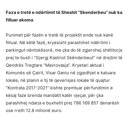
Faza e tretë e ndërtimit të Sheshit “Skenderbeu” nuk ka
filluar akoma
Punimet për fazën e tretë të projektit ende nuk kanë
filluar. Në këtë fazë, kryesisht parashihet ndërtimi i
parkingut nëntokësorë, me çka do të zgjerohej shëtitorja
prej te busti i “Gjergj Kastriot Skënderbeut” në drejtim të
Qendrës Tregtare “Mavrovasja”. Kryetari aktual i
Komunës së Çairit, Visar Ganiu në zgjedhjet e kaluara
lokale, në planin e tij të qeverisjes lokale të quajtur
“Kontrata 2017-2021” kishte premtuar përfundimin e
kësaj faze brenda mandatit katër vjeçar, për çka
parashihej ndarja e buxhetit prej 786 169 857 denarësh
ose rreth 12.8 milionë euro.