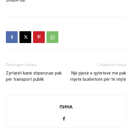
SHBA-ve.
Претходна статија
Следната статија
Zyrtarët kanë shpenzuar pak
Një pjesë e qyteteve me pak
për transport publik
mjete buxhetore për të rinjtë
ПИНА