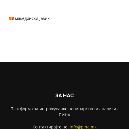
македонски јазик
ЗА НАС
Платформа за истражувачко новинарство и анализи -
ПИНА
Контактирајте нѐ:
info@pina.mk