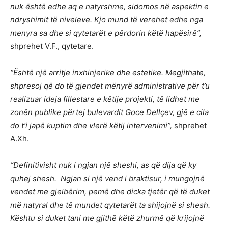
nuk është edhe aq e natyrshme, sidomos në aspektin e
ndryshimit të niveleve. Kjo mund të verehet edhe nga
menyra sa dhe si qytetarët e përdorin këtë hapësirë”,
shprehet V.F., qytetare.
“Është një arritje inxhinjerike dhe estetike. Megjithate,
shpresoj që do të gjendet mënyrë administrative për t’u
realizuar ideja fillestare e këtije projekti, të lidhet me
zonën publike përtej bulevardit Goce Dellçev, gjë e cila
do t’i japë kuptim dhe vlerë këtij intervenimi”,
shprehet
A.Xh.
“Definitivisht nuk i ngjan një sheshi, as që dija që ky
quhej shesh. Ngjan si një vend i braktisur, i mungojnë
vendet me gjelbërim, pemë dhe dicka tjetër që të duket
më natyral dhe të mundet qytetarët ta shijojnë si shesh.
Kështu si duket tani me gjithë këtë zhurmë që krijojnë