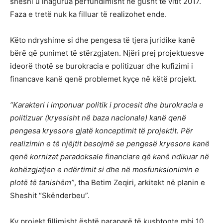
sheshi u inagurua përfundimisht në gusht të vitit 2017.
Faza e tretë nuk ka filluar të realizohet ende.
Këto ndryshime si dhe pengesa të tjera juridike kanë
bërë që punimet të stërzgjaten. Njëri prej projektuesve
ideorë thotë se burokracia e politizuar dhe kufizimi i
financave kanë qenë problemet kyçe në këtë projekt.
“Karakteri i imponuar politik i procesit dhe burokracia e
politizuar (kryesisht në baza nacionale) kanë qenë
pengesa kryesore gjatë konceptimit të projektit. Për
realizimin e të njëjtit besojmë se pengesë kryesore kanë
qenë kornizat paradoksale financiare që kanë ndikuar në
kohëzgjatjen e ndërtimit si dhe në mosfunksionimin e
plotë të tanishëm”
, tha Betim Zeqiri, arkitekt në planin e
Sheshit “Skënderbeu”.
Ky projekt fillimisht është paraparë të kushtonte mbi 10