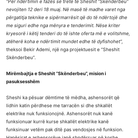
“Për ndërtimin e fazës së tretë të Sheshit “Skënderbeu”
nevojiten 12 deri 18 muaj. Në masë të madhe varet nga
përgatitja teknike e sipërmarrësit që do të ndërtojë dhe
me siguri edhe nga mënyra e tenderimit. Nëse kriter
kryesorë i këtij tenderi do të ishte oferta më e volitshme,
atëherë koha e ndërtimit mundet edhe të dyfishohet”,
theksoi Bekir Ademi, një nga projektuesit e “Sheshit
Skënderbeu”.
Mirëmbajtja e Sheshit “Skënderbeu”, mision i
pasuksesshëm
Sheshi ka pësuar dëmtime të mëdha, ashensorët që
lidhin katin përdhese me tarracën si dhe shkallët
elektrike nuk funksionojnë. Ashensorët nuk kanë
funksionuar kurrë kurse shkallët elektrike kanë
funksinuar vetëm pak ditë pas vendosjes në funksion.
Hapësirat e ashensorëve janë shndërruar në koshe