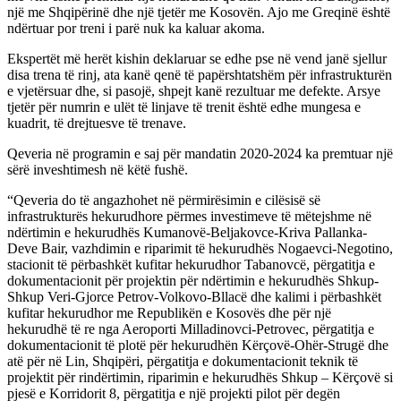
një me Shqipërinë dhe një tjetër me Kosovën. Ajo me Greqinë është
ndërtuar por treni i parë nuk ka kaluar akoma.
Ekspertët më herët kishin deklaruar se edhe pse në vend janë sjellur
disa trena të rinj, ata kanë qenë të papërshtatshëm për infrastrukturën
e vjetërsuar dhe, si pasojë, shpejt kanë rezultuar me defekte. Arsye
tjetër për numrin e ulët të linjave të trenit është edhe mungesa e
kuadrit, të drejtuesve të trenave.
Qeveria në programin e saj për mandatin 2020-2024 ka premtuar një
sërë inveshtimesh në këtë fushë.
“Qeveria do të angazhohet në përmirësimin e cilësisë së
infrastrukturës hekurudhore përmes investimeve të mëtejshme në
ndërtimin e hekurudhës Kumanovë-Beljakovce-Kriva Pallanka-
Deve Bair, vazhdimin e riparimit të hekurudhës Nogaevci-Negotino,
stacionit të përbashkët kufitar hekurudhor Tabanovcë, përgatitja e
dokumentacionit për projektin për ndërtimin e hekurudhës Shkup-
Shkup Veri-Gjorce Petrov-Volkovo-Bllacë dhe kalimi i përbashkët
kufitar hekurudhor me Republikën e Kosovës dhe për një
hekurudhë të re nga Aeroporti Milladinovci-Petrovec, përgatitja e
dokumentacionit të plotë për hekurudhën Kërçovë-Ohër-Strugë dhe
atë për në Lin, Shqipëri, përgatitja e dokumentacionit teknik të
projektit për rindërtimin, riparimin e hekurudhës Shkup – Kërçovë si
pjesë e Korridorit 8, përgatitja e një projekti pilot për degën