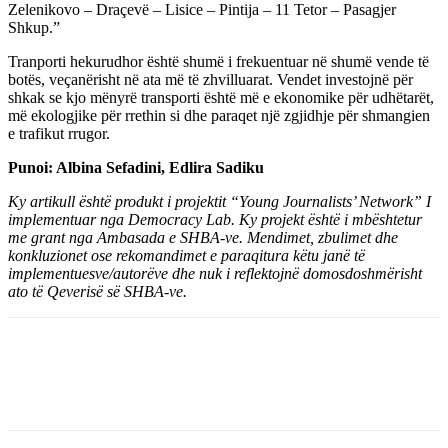
Zelenikovo – Draçevë – Lisice – Pintija – 11 Tetor – Pasagjer
Shkup.”
Tranporti hekurudhor është shumë i frekuentuar në shumë vende të
botës, veçanërisht në ata më të zhvilluarat. Vendet investojnë për
shkak se kjo mënyrë transporti është më e ekonomike për udhëtarët,
më ekologjike për rrethin si dhe paraqet një zgjidhje për shmangien
e trafikut rrugor.
Punoi: Albina Sefadini, Edlira Sadiku
Ky artikull është produkt i projektit “Young Journalists’ Network” I
implementuar nga Democracy Lab. Ky projekt është i mbështetur
me grant nga Ambasada e SHBA-ve. Mendimet, zbulimet dhe
konkluzionet ose rekomandimet e paraqitura këtu janë të
implementuesve/autorëve dhe nuk i reflektojnë domosdoshmërisht
ato të Qeverisë së SHBA-ve.