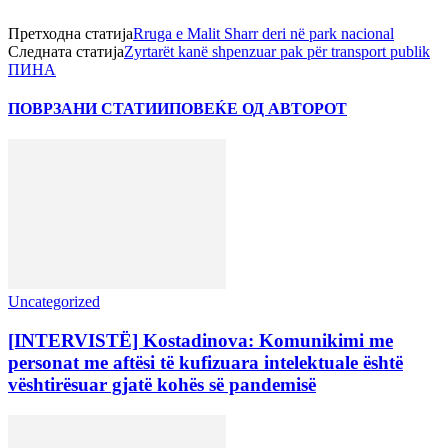
Претходна статија
Rruga e Malit Sharr deri në park nacional
Следната статија
Zyrtarët kanë shpenzuar pak për transport publik
ПИНА
ПОВРЗАНИ СТАТИИ
ПОВЕЌЕ ОД АВТОРОТ
Uncategorized
[INTERVISTË] Kostadinova: Komunikimi me
personat me aftësi të kufizuara intelektuale është
vështirësuar gjatë kohës së pandemisë