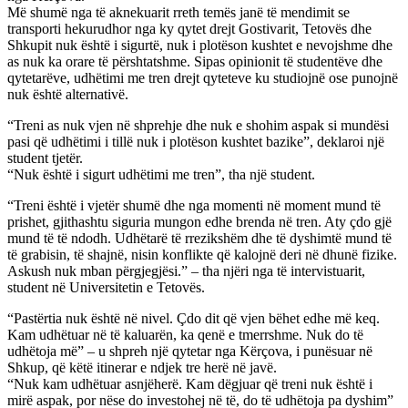
Më shumë nga të aknekuarit rreth temës janë të mendimit se
transporti hekurudhor nga ky qytet drejt Gostivarit, Tetovës dhe
Shkupit nuk është i sigurtë, nuk i plotëson kushtet e nevojshme dhe
as nuk ka orare të përshtatshme. Sipas opinionit të studentëve dhe
qytetarëve, udhëtimi me tren drejt qyteteve ku studiojnë ose punojnë
nuk është alternativë.
“Treni as nuk vjen në shprehje dhe nuk e shohim aspak si mundësi
pasi që udhëtimi i tillë nuk i plotëson kushtet bazike”, deklaroi një
student tjetër.
“Nuk është i sigurt udhëtimi me tren”, tha një student.
“Treni është i vjetër shumë dhe nga momenti në moment mund të
prishet, gjithashtu siguria mungon edhe brenda në tren. Aty çdo gjë
mund të të ndodh. Udhëtarë të rrezikshëm dhe të dyshimtë mund të
të grabisin, të shajnë, nisin konflikte që kalojnë deri në dhunë fizike.
Askush nuk mban përgjegjësi.” – tha njëri nga të intervistuarit,
student në Universitetin e Tetovës.
“Pastërtia nuk është në nivel. Çdo dit që vjen bëhet edhe më keq.
Kam udhëtuar në të kaluarën, ka qenë e tmerrshme. Nuk do të
udhëtoja më” – u shpreh një qytetar nga Kërçova, i punësuar në
Shkup, që këtë itinerar e ndjek tre herë në javë.
“Nuk kam udhëtuar asnjëherë. Kam dëgjuar që treni nuk është i
mirë aspak, por nëse do investohej në të, do të udhëtoja pa dyshim”