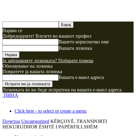
Најави се
Добредојдовте! Влезете во вашиот профил
Вашето корисничко име
Вашата лозинка
Ја заборавивте лозинката? Побарате помош
Обновување на лозинка
Повратете ја вашата лозинка
Вашата е-маил адреса
Лозинката ќе ви биде испратена на вашата е-маил адреса.
ПИНА
Click here - to select or create a menu
Почетна
Uncategorized
KËRÇOVË, TRANSPORTI
HEKURUDHOR ËSHTË I PAPËRFILLSHËM