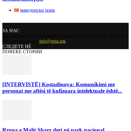
македонски јазик
ЗА НАС
Платформа за истражувачко новинарство и анализи - ПИНА
Контактирајте нѐ:
info@pina.mk
СЛЕДЕТЕ НЀ
ПОВЕЌЕ СТОРИИ
[INTERVISTË] Kostadinova: Komunikimi me
personat me aftësi të kufizuara intelektuale është...
Rruga e Malit Sharr deri në park nacional