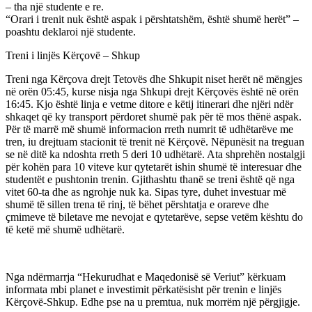
– tha një studente e re.
“Orari i trenit nuk është aspak i përshtatshëm, është shumë herët” –
poashtu deklaroi një studente.
Treni i linjës Kërçovë – Shkup
Treni nga Kërçova drejt Tetovës dhe Shkupit niset herët në mëngjes
në orën 05:45, kurse nisja nga Shkupi drejt Kërçovës është në orën
16:45. Kjo është linja e vetme ditore e këtij itinerari dhe njëri ndër
shkaqet që ky transport përdoret shumë pak për të mos thënë aspak.
Për të marrë më shumë informacion rreth numrit të udhëtarëve me
tren, iu drejtuam stacionit të trenit në Kërçovë. Nëpunësit na treguan
se në ditë ka ndoshta rreth 5 deri 10 udhëtarë. Ata shprehën nostalgji
për kohën para 10 viteve kur qytetarët ishin shumë të interesuar dhe
studentët e pushtonin trenin. Gjithashtu thanë se treni është që nga
vitet 60-ta dhe as ngrohje nuk ka. Sipas tyre, duhet investuar më
shumë të sillen trena të rinj, të bëhet përshtatja e orareve dhe
çmimeve të biletave me nevojat e qytetarëve, sepse vetëm kështu do
të ketë më shumë udhëtarë.
Nga ndërmarrja “Hekurudhat e Maqedonisë së Veriut” kërkuam
informata mbi planet e investimit përkatësisht për trenin e linjës
Kërçovë-Shkup. Edhe pse na u premtua, nuk morrëm një përgjigje.