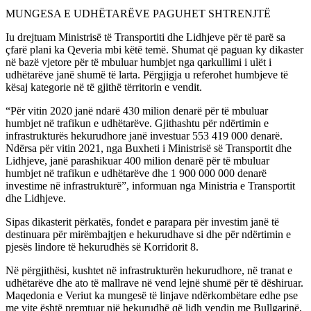
MUNGESA E UDHËTARËVE PAGUHET SHTRENJTË
Iu drejtuam Ministrisë të Transportiti dhe Lidhjeve për të parë sa
çfarë plani ka Qeveria mbi këtë temë. Shumat që paguan ky dikaster
në bazë vjetore për të mbuluar humbjet nga qarkullimi i ulët i
udhëtarëve janë shumë të larta. Përgjigja u referohet humbjeve të
kësaj kategorie në të gjithë tërritorin e vendit.
“Për vitin 2020 janë ndarë 430 milion denarë për të mbuluar
humbjet në trafikun e udhëtarëve. Gjithashtu për ndërtimin e
infrastrukturës hekurudhore janë investuar 553 419 000 denarë.
Ndërsa për vitin 2021, nga Buxheti i Ministrisë së Transportit dhe
Lidhjeve, janë parashikuar 400 milion denarë për të mbuluar
humbjet në trafikun e udhëtarëve dhe 1 900 000 000 denarë
investime në infrastrukturë”, informuan nga Ministria e Transportit
dhe Lidhjeve.
Sipas dikasterit përkatës, fondet e parapara për investim janë të
destinuara për mirëmbajtjen e hekurudhave si dhe për ndërtimin e
pjesës lindore të hekurudhës së Korridorit 8.
Në përgjithësi, kushtet në infrastrukturën hekurudhore, në tranat e
udhëtarëve dhe ato të mallrave në vend lejnë shumë për të dëshiruar.
Maqedonia e Veriut ka mungesë të linjave ndërkombëtare edhe pse
me vite është premtuar një hekurudhë që lidh vendin me Bullgarinë,