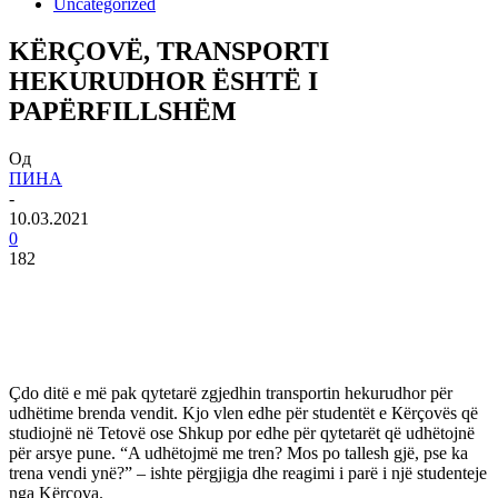
Uncategorized
KËRÇOVË, TRANSPORTI
HEKURUDHOR ËSHTË I
PAPËRFILLSHËM
Од
ПИНА
-
10.03.2021
0
182
Çdo ditë e më pak qytetarë zgjedhin transportin hekurudhor për
udhëtime brenda vendit. Kjo vlen edhe për studentët e Кërçovës që
studiojnë në Tetovë ose Shkup por edhe për qytetarët që udhëtojnë
për arsye pune. “A udhëtojmë me tren? Mos po tallesh gjë, pse ka
trena vendi ynë?” – ishte përgjigja dhe reagimi i parë i një studenteje
nga Kërçova.