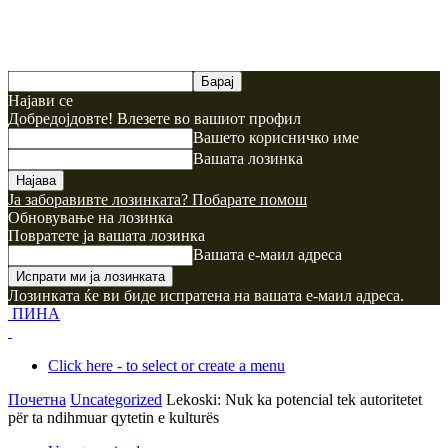
Најави се
Добредојдовте! Влезете во вашиот профил
Вашето корисничко име
Вашата лозинка
Ја заборавивте лозинката? Побарате помош
Обновување на лозинка
Повратете ја вашата лозинка
Вашата е-маил адреса
Лозинката ќе ви биде испратена на вашата е-маил адреса.
ПИНА
Click here - to select or create a menu
Почетна
Uncategorized
Lekoski: Nuk ka potencial tek autoritetet
për ta ndihmuar qytetin e kulturës