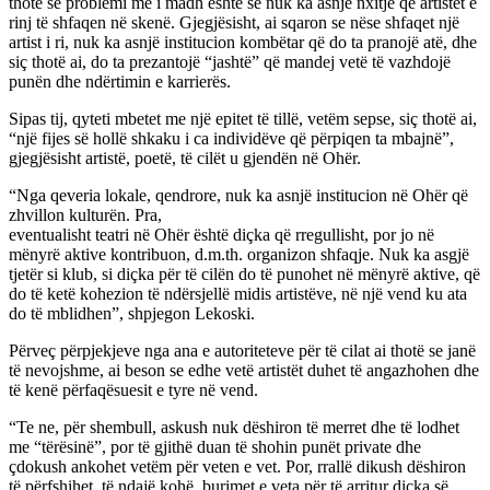
thotë se problemi më i madh është se nuk ka asnjë nxitje që artistët e
rinj të shfaqen në skenë. Gjegjësisht, ai sqaron se nëse shfaqet një
artist i ri, nuk ka asnjë institucion kombëtar që do ta pranojë atë, dhe
siç thotë ai, do ta prezantojë “jashtë” që mandej vetë të vazhdojë
punën dhe ndërtimin e karrierës.
Sipas tij, qyteti mbetet me një epitet të tillë, vetëm sepse, siç thotë ai,
“një fijes së hollë shkaku i ca individëve që përpiqen ta mbajnë”,
gjegjësisht artistë, poetë, të cilët u gjendën në Ohër.
“Nga qeveria lokale, qendrore, nuk ka asnjë institucion në Ohër që
zhvillon kulturën. Pra,
eventualisht teatri në Ohër është diçka që rregullisht, por jo në
mënyrë aktive kontribuon, d.m.th. organizon shfaqje. Nuk ka asgjë
tjetër si klub, si diçka për të cilën do të punohet në mënyrë aktive, që
do të ketë kohezion të ndërsjellë midis artistëve, në një vend ku ata
do të mblidhen”, shpjegon Lekoski.
Përveç përpjekjeve nga ana e autoriteteve për të cilat ai thotë se janë
të nevojshme, ai beson se edhe vetë artistët duhet të angazhohen dhe
të kenë përfaqësuesit e tyre në vend.
“Te ne, për shembull, askush nuk dëshiron të merret dhe të lodhet
me “tërësinë”, por të gjithë duan të shohin punët private dhe
çdokush ankohet vetëm për veten e vet. Por, rrallë dikush dëshiron
të përfshihet, të ndajë kohë, burimet e veta për të arritur diçka së