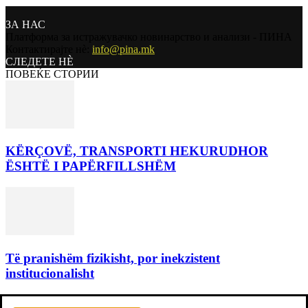
ЗА НАС
Платформа за истражувачко новинарство и анализи - ПИНА
Контактирајте нѐ:
info@pina.mk
СЛЕДЕТЕ НЀ
ПОВЕЌЕ СТОРИИ
KËRÇOVË, TRANSPORTI HEKURUDHOR
ËSHTË I PAPËRFILLSHËM
Të pranishëm fizikisht, por inekzistent
institucionalisht