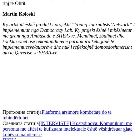
rinj të Ohrit.
Martin Koloski
Ky artikull është produkt i projektit “Young Journalists’ Network” I
implementuar nga Democracy Lab. Ky projekt është i mbështetur
me grant nga Ambasada e SHBA-ve. Mendimet, zbulimet dhe
konkluzionet ose rekomandimet e paraqitura këtu janë të
implementuesve/autorëve dhe nuk i reflektojnë domosdoshmërisht
ato të Qeverisë së SHBA-ve.
Претходна статија
Platforma arsimore kombëtare do të
mbindërtohet
Следната статија
[INTERVISTË] Kostadinova: Komunikimi me
personat me aftësi të kufizuara intelektuale është vështirësuar gjatë
kohës së pandemisë