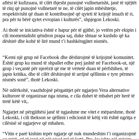
aftësi të kufizuara, të cilët thjesht punojnë vullnetarisht, janë të njëjtët
të rinj që punojnë vullnetarë te ne, të cilët japin mbështetje,
respektivisht që duan të kontribuojnë që qyteti të krijojë imazh të ri,
pra për tu bërë qytet evropian i kulturës”, shpjegon Lekoski.
Ai thotë se iniciativa është e hapur për të gjithë, jo vetëm për ekipin i
cili momentalisht qëndron prapa saj, duke shtuar se kushdo që ka
dëshirë dhe kohë të lirë mund t’i bashkëngjitet nismës.
“Kemi një grup në Facebook dhe dëshirojmë të krijojmë komunitet.
Është grup ku mund të shpallet edhe prej jashtë në Facebook-ut, një
grup i veçantë për njerëzit që me të vërtetë duan të përfshihen, të
japin kritika, dhe të cilët dëshirojnë të arrijnë qëllimin e tyre përmes
nismës sonë”, thotë Lekoski.
Në ndërkohë, vaazhdojnë përgatitjet për ngjarjen Vera alternative
kulturore të organizuar nga nisma, e cila duhet të mbahet për herë të
tretë këtë vit,.
Ngjarjet në përgjithësi janë të ngjashme me vitet e mëparshme, thotë
Lekoski, i cili thekson se qëllimi i edicionit të këtij viti është ngritja e
cilësisë së ngjarjeve që mbahen.
“Vitin e parë kishim tepër ngjarje që nuk mundeshim t’i organizojmë