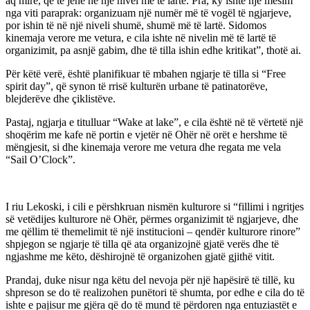
aq mirë, që të jenë në një nivel më të lartë. Pra, ky ishte një mësim
nga viti paraprak: organizuam një numër më të vogël të ngjarjeve,
por ishin të në një niveli shumë, shumë më të lartë. Sidomos
kinemaja verore me vetura, e cila ishte në nivelin më të lartë të
organizimit, pa asnjë gabim, dhe të tilla ishin edhe kritikat”, thotë ai.
Për këtë verë, është planifikuar të mbahen ngjarje të tilla si “Free
spirit day”, që synon të rrisë kulturën urbane të patinatorëve,
blejderëve dhe çiklistëve.
Pastaj, ngjarja e titulluar “Wake at lake”, e cila është në të vërtetë një
shoqërim me kafe në portin e vjetër në Ohër në orët e hershme të
mëngjesit, si dhe kinemaja verore me vetura dhe regata me vela
“Sail O’Clock”.
I riu Lekoski, i cili e përshkruan nismën kulturore si “fillimi i ngritjes
së vetëdijes kulturore në Ohër, përmes organizimit të ngjarjeve, dhe
me qëllim të themelimit të një institucioni – qendër kulturore rinore”
shpjegon se ngjarje të tilla që ata organizojnë gjatë verës dhe të
ngjashme me këto, dëshirojnë të organizohen gjatë gjithë vitit.
Prandaj, duke nisur nga këtu del nevoja për një hapësirë ​​të tillë, ku
shpreson se do të realizohen punëtori të shumta, por edhe e cila do të
ishte e pajisur me gjëra që do të mund të përdoren nga entuziastët e