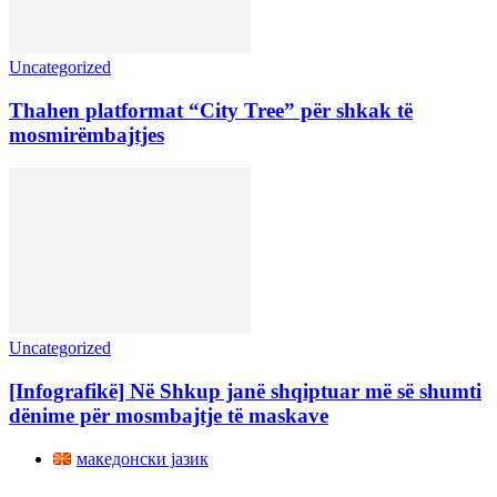
Uncategorized
Thahen platformat “City Tree” për shkak të
mosmirëmbajtjes
Uncategorized
[Infografikë] Në Shkup janë shqiptuar më së shumti
dënime për mosmbajtje të maskave
македонски јазик