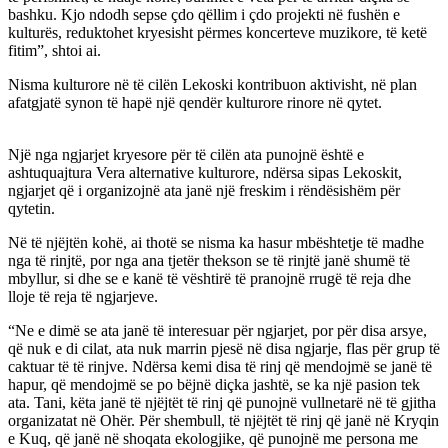
bashku. Kjo ndodh sepse çdo qëllim i çdo projekti në fushën e
kulturës, reduktohet kryesisht përmes koncerteve muzikore, të ketë
fitim”, shtoi ai.
Nisma kulturore në të cilën Lekoski kontribuon aktivisht, në plan
afatgjatë synon të hapë një qendër kulturore rinore në qytet.
Një nga ngjarjet kryesore për të cilën ata punojnë është e
ashtuquajtura Vera alternative kulturore, ndërsa sipas Lekoskit,
ngjarjet që i organizojnë ata janë një freskim i rëndësishëm për
qytetin.
Në të njëjtën kohë, ai thotë se nisma ka hasur mbështetje të madhe
nga të rinjtë, por nga ana tjetër thekson se të rinjtë janë shumë të
mbyllur, si dhe se e kanë të vështirë të pranojnë rrugë të reja dhe
lloje të reja të ngjarjeve.
“Ne e dimë se ata janë të interesuar për ngjarjet, por për disa arsye,
që nuk e di cilat, ata nuk marrin pjesë në disa ngjarje, flas për grup të
caktuar të të rinjve. Ndërsa kemi disa të rinj që mendojmë se janë të
hapur, që mendojmë se po bëjnë diçka jashtë, se ka një pasion tek
ata. Tani, këta janë të njëjtët të rinj që punojnë vullnetarë në të gjitha
organizatat në Ohër. Për shembull, të njëjtët të rinj që janë në Kryqin
e Kuq, që janë në shoqata ekologjike, që punojnë me persona me