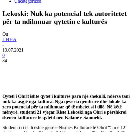
Uncategorized
Lekoski: Nuk ka potencial tek autoritetet
për ta ndihmuar qytetin e kulturës
Од
ПИНА
-
13.07.2021
0
84
Qyteti i Ohrit ishte qytet i kulturës para një shekulli, ndërsa tani
nuk ka asgjë nga kultura. Nga qeveria qendrore dhe lokale ka
zero potencial për ta ndihmuar që të mbetet si i tillë. Në këtë
mënyrë, studenti 21 vjeçar Riste Lekoski nga Ohri e përshkroi
skenën kulturore të qytetit nën Kalanë e Samuelit.
Studenti i ri i cili është pjesë e Nismës Kulturore të Ohrit “5 më 12”