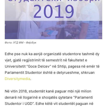
Фото: УГД ФМ - Фејсбук
Edhe pse nuk ka asnjë organizatë studentore tashmë dy
vjet, gjatë regjistrimit të semestrit në fakultetet e
Universitetit “Goce Delcev” në Shtip, pagesa në emër të
Parlamentit Studentor është e detyrueshme, shkruan
Diversitymedia
.
Në vitin 2018, studentët kanë paguar mbi një milion
denarë në llogarinë e shoqatës qytetare “Parlamenti
Studentor i UGD”. Edhe këtë vit studentët paguan në