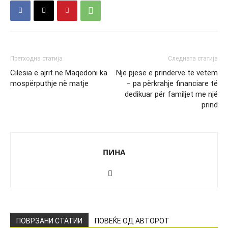
Претходна статија
Следната статија
Cilësia e ajrit në Maqedoni ka
Një pjesë e prindërve të vetëm
mospërputhje në matje
– pa përkrahje financiare të
dedikuar për familjet me një
prind
ПИНА
ПОВРЗАНИ СТАТИИ
ПОВЕЌЕ ОД АВТОРОТ