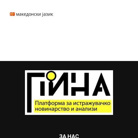
македонски јазик
ЗА НАС