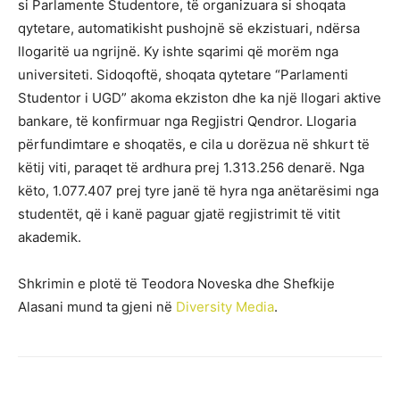
si Parlamente Studentore, të organizuara si shoqata
qytetare, automatikisht pushojnë së ekzistuari, ndërsa
llogaritë ua ngrijnë. Ky ishte sqarimi që morëm nga
universiteti. Sidoqoftë, shoqata qytetare “Parlamenti
Studentor i UGD” akoma ekziston dhe ka një llogari aktive
bankare, të konfirmuar nga Regjistri Qendror. Llogaria
përfundimtare e shoqatës, e cila u dorëzua në shkurt të
këtij viti, paraqet të ardhura prej 1.313.256 denarë. Nga
këto, 1.077.407 prej tyre janë të hyra nga anëtarësimi nga
studentët, që i kanë paguar gjatë regjistrimit të vitit
akademik.
Shkrimin e plotë të Teodora Noveska dhe Shefkije
Alasani mund ta gjeni në
Diversity Media
.