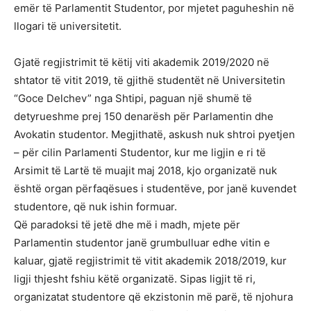
emër të Parlamentit Studentor, por mjetet paguheshin në
llogari të universitetit.
Gjatë regjistrimit të këtij viti akademik 2019/2020 në
shtator të vitit 2019, të gjithë studentët në Universitetin
“Goce Delchev” nga Shtipi, paguan një shumë të
detyrueshme prej 150 denarësh për Parlamentin dhe
Avokatin studentor. Megjithatë, askush nuk shtroi pyetjen
– për cilin Parlamenti Studentor, kur me ligjin e ri të
Arsimit të Lartë të muajit maj 2018, kjo organizatë nuk
është organ përfaqësues i studentëve, por janë kuvendet
studentore, që nuk ishin formuar.
Që paradoksi të jetë dhe më i madh, mjete për
Parlamentin studentor janë grumbulluar edhe vitin e
kaluar, gjatë regjistrimit të vitit akademik 2018/2019, kur
ligji thjesht fshiu këtë organizatë. Sipas ligjit të ri,
organizatat studentore që ekzistonin më parë, të njohura