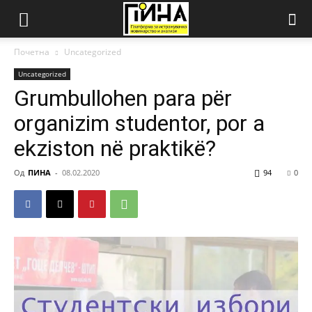
Почетна
Uncategorized
Uncategorized
Grumbullohen para për
organizim studentor, por a
ekziston në praktikë?
Од
ПИНА
-
08.02.2020
94
0