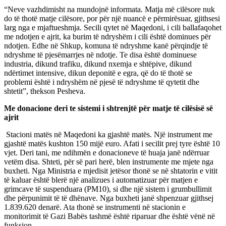
“Neve vazhdimisht na mundojnë informata. Matja më cilësore nuk
do të thotë matje cilësore, por për një nuancë e përmirësuar, gjithsesi
larg nga e mjaftueshmja. Secili qytet në Maqedoni, i cili ballafaqohet
me ndotjen e ajrit, ka burim të ndryshëm i cili është dominues për
ndotjen. Edhe në Shkup, komuna të ndryshme kanë përqindje të
ndryshme të pjesëmarrjes në ndotje. Te disa është dominuese
industria, dikund trafiku, dikund nxemja e shtëpive, dikund
ndërtimet intensive, dikun deponitë e egra, që do të thotë se
problemi është i ndryshëm në pjesë të ndryshme të qytetit dhe
shtetit”, thekson Pesheva.
Me donacione deri te sistemi i shtrenjtë për matje të cilësisë së
ajrit
Stacioni matës në Maqedoni ka gjashtë matës. Një instrument me
gjashtë matës kushton 150 mijë euro. Afati i secilit prej tyre është 10
vjet. Deri tani, me ndihmën e donacioneve të huaja janë ndërruar
vetëm disa. Shteti, për së pari herë, blen instrumente me mjete nga
buxheti. Nga Ministria e mjedisit jetësor thonë se në shtatorin e vitit
të kaluar është blerë një analizues i automatizuar për matjen e
grimcave të suspenduara (PM10), si dhe një sistem i grumbullimit
dhe përpunimit të të dhënave. Nga buxheti janë shpenzuar gjithsej
1.839.620 denarë. Ata thonë se instrumenti në stacionin e
monitorimit të Gazi Babës tashmë është riparuar dhe është vënë në
funksion.