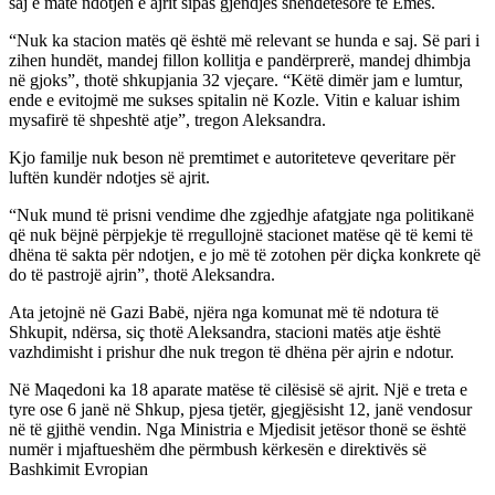
saj e matë ndotjen e ajrit sipas gjendjes shëndetësore të Emës.
“Nuk ka stacion matës që është më relevant se hunda e saj. Së pari i
zihen hundët, mandej fillon kollitja e pandërprerë, mandej dhimbja
në gjoks”, thotë shkupjania 32 vjeçare. “Këtë dimër jam e lumtur,
ende e evitojmë me sukses spitalin në Kozle. Vitin e kaluar ishim
mysafirë të shpeshtë atje”, tregon Aleksandra.
Kjo familje nuk beson në premtimet e autoriteteve qeveritare për
luftën kundër ndotjes së ajrit.
“Nuk mund të prisni vendime dhe zgjedhje afatgjate nga politikanë
që nuk bëjnë përpjekje të rregullojnë stacionet matëse që të kemi të
dhëna të sakta për ndotjen, e jo më të zotohen për diçka konkrete që
do të pastrojë ajrin”, thotë Aleksandra.
Ata jetojnë në Gazi Babë, njëra nga komunat më të ndotura të
Shkupit, ndërsa, siç thotë Aleksandra, stacioni matës atje është
vazhdimisht i prishur dhe nuk tregon të dhëna për ajrin e ndotur.
Në Maqedoni ka 18 aparate matëse të cilësisë së ajrit. Një e treta e
tyre ose 6 janë në Shkup, pjesa tjetër, gjegjësisht 12, janë vendosur
në të gjithë vendin. Nga Ministria e Mjedisit jetësor thonë se është
numër i mjaftueshëm dhe përmbush kërkesën e direktivës së
Bashkimit Evropian