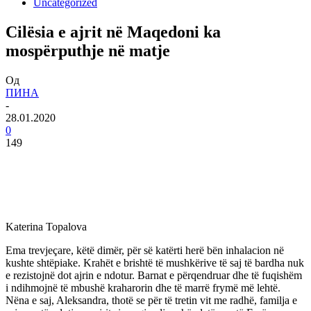
Uncategorized
Cilësia e ajrit në Maqedoni ka
mospërputhje në matje
Од
ПИНА
-
28.01.2020
0
149
Katerina Topalova
Ema trevjeçare, këtë dimër, për së katërti herë bën inhalacion në
kushte shtëpiake. Krahët e brishtë të mushkërive të saj të bardha nuk
e rezistojnë dot ajrin e ndotur. Barnat e përqendruar dhe të fuqishëm
i ndihmojnë të mbushë kraharorin dhe të marrë frymë më lehtë.
Nëna e saj, Aleksandra, thotë se për të tretin vit me radhë, familja e