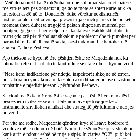
“Vetë donatorët i kanë mirëmbajtur dhe kalibruar stacionet matëse
me vite të tëra pas donacionit, që do të thotë se shteti kurrë nuk ka
investuar asgjë në to. Donatorët, duke vërejtur neglizhencën
institucionale u tërhoqën nga pjesëmarrja e mëtejshme, dhe në këtë
moment shteti duhet të tregojë të paktën shqetësim minimal për
ndotjen, gjegjësisht për gjetjen e shkaktarëve. Faktikisht, duhet të
matet çdo orë për të zbuluar shkakun e problemit dhe të punohet për
parandalim. Pa të dhëna të sakta, asesi nuk mund të hartohet një
strategji”, thotë Pesheva.
Ajo thekson se kyçe në tërë çështjen është se Maqedonia nuk ka
laborator referent i cili do të kontrollojë se çfarë dhe si hyn në vend.
“Nëse kemi indikacione për ndotje, inspektorët shkojnë në terren,
por laboratori ynë akoma nuk është i akredituar edhe pse ekziston në
ministrinë e mjedisit jetësor”, përfundon Pesheva.
Stacioni matës ka një rëndësi të veçantë pasi është i vetmi matës i
besueshëm i cilësisë së ajrit. Falë numrave që tregojnë këto
instrumente zhvillohen analizat dhe strategjitë për luftimin e ndotjes
në vend.
Për vite me radhë, Maqedonia qëndron krye të listave botërore të
vendeve më të ndotura në botë. Numri i të sëmurëve që si shkaktar
kanë ajrin e ndotur është në rritje e sipër. Iniciativa “О2” publikoi