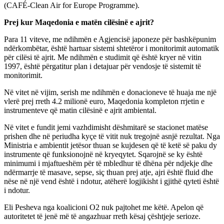
(CAFÉ-Clean Air for Europe Programme).
Prej kur Maqedonia e matën cilësinë e ajrit?
Para 11 viteve, me ndihmën e Agjencisë japoneze për bashkëpunim
ndërkombëtar, është hartuar sistemi shtetëror i monitorimit automatik
për cilësi të ajrit. Me ndihmën e studimit që është kryer në vitin
1997, është përgatitur plan i detajuar për vendosje të sistemit të
monitorimit.
Në vitet në vijim, serish me ndihmën e donacioneve të huaja me një
vlerë prej rreth 4.2 milionë euro, Maqedonia kompleton rrjetin e
instrumenteve që matin cilësinë e ajrit ambiental.
Në vitet e fundit jemi vazhdimisht dëshmitarë se stacionet matëse
prishen dhe në periudha kyçe të vitit nuk tregojnë asnjë rezultat. Nga
Ministria e ambientit jetësor thuan se kujdesen që të ketë së paku dy
instrumente që funksionojnë në kryeqytet. Sqarojnë se ky është
minimumi i mjaftueshëm për të mbledhur të dhëna për ndjekje dhe
ndërmarrje të masave, sepse, siç thuan prej atje, ajri është fluid dhe
nëse në një vend është i ndotur, atëherë logjikisht i gjithë qyteti është
i ndotur.
Eli Pesheva nga koalicioni O2 nuk pajtohet me këtë. Apelon që
autoritetet të jenë më të angazhuar rreth kësaj çështjeje serioze.