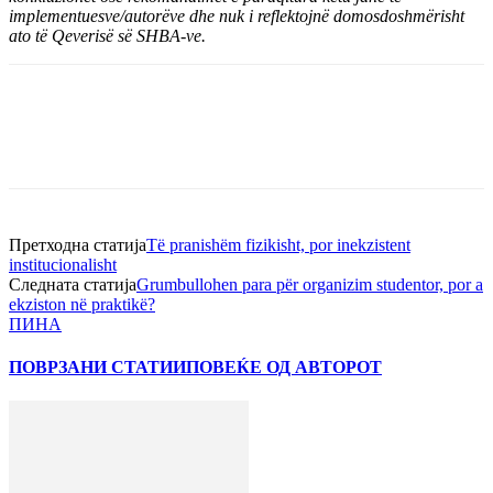
implementuesve/autorëve dhe nuk i reflektojnë domosdoshmërisht
ato të Qeverisë së SHBA-ve.
Претходна статија
Të pranishëm fizikisht, por inekzistent
institucionalisht
Следната статија
Grumbullohen para për organizim studentor, por a
ekziston në praktikë?
ПИНА
ПОВРЗАНИ СТАТИИ
ПОВЕЌЕ ОД АВТОРОТ