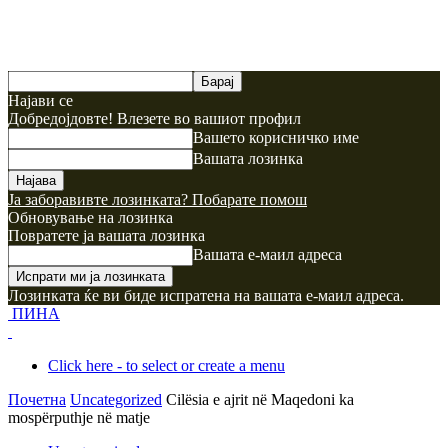
Најави се
Добредојдовте! Влезете во вашиот профил
Вашето корисничко име
Вашата лозинка
Ја заборавивте лозинката? Побарате помош
Обновување на лозинка
Повратете ја вашата лозинка
Вашата е-маил адреса
Лозинката ќе ви биде испратена на вашата е-маил адреса.
ПИНА
Click here - to select or create a menu
Почетна
Uncategorized
Cilësia e ajrit në Maqedoni ka
mospërputhje në matje