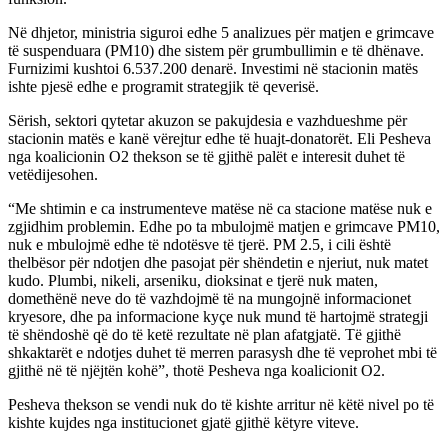
Në dhjetor, ministria siguroi edhe 5 analizues për matjen e grimcave
të suspenduara (PM10) dhe sistem për grumbullimin e të dhënave.
Furnizimi kushtoi 6.537.200 denarë. Investimi në stacionin matës
ishte pjesë edhe e programit strategjik të qeverisë.
Sërish, sektori qytetar akuzon se pakujdesia e vazhdueshme për
stacionin matës e kanë vërejtur edhe të huajt-donatorët. Eli Pesheva
nga koalicionin O2 thekson se të gjithë palët e interesit duhet të
vetëdijesohen.
“Me shtimin e ca instrumenteve matëse në ca stacione matëse nuk e
zgjidhim problemin. Edhe po ta mbulojmë matjen e grimcave PM10,
nuk e mbulojmë edhe të ndotësve të tjerë. PM 2.5, i cili është
thelbësor për ndotjen dhe pasojat për shëndetin e njeriut, nuk matet
kudo. Plumbi, nikeli, arseniku, dioksinat e tjerë nuk maten,
domethënë neve do të vazhdojmë të na mungojnë informacionet
kryesore, dhe pa informacione kyçe nuk mund të hartojmë strategji
të shëndoshë që do të ketë rezultate në plan afatgjatë. Të gjithë
shkaktarët e ndotjes duhet të merren parasysh dhe të veprohet mbi të
gjithë në të njëjtën kohë”, thotë Pesheva nga koalicionit O2.
Pesheva thekson se vendi nuk do të kishte arritur në këtë nivel po të
kishte kujdes nga institucionet gjatë gjithë këtyre viteve.