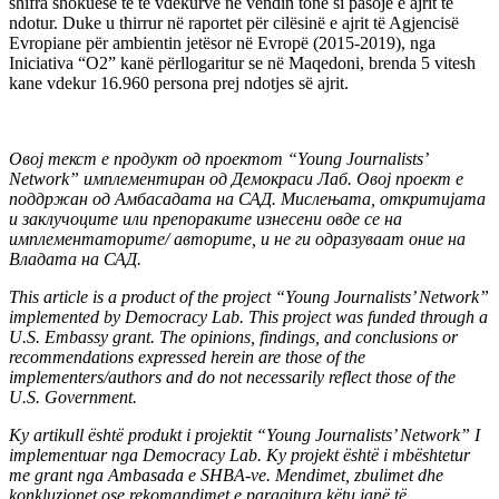
shifra shokuese të të vdekurve në vendin tonë si pasojë e ajrit të
ndotur. Duke u thirrur në raportet për cilësinë e ajrit të Agjencisë
Evropiane për ambientin jetësor në Evropë (2015-2019), nga
Iniciativa “О2” kanë përllogaritur se në Maqedoni, brenda 5 vitesh
kane vdekur 16.960 persona prej ndotjes së ajrit.
Овој текст е продукт од проектот “Young Journalists’
Network” имплементиран од Демокраси Лаб. Овој проект е
поддржан од Амбасадата на САД. Мислењата, откритијата
и заклучоците или препораките изнесени овде се на
имплементаторите/ авторите, и не ги одразуваат оние на
Владата на САД.
This article is a product of the project “Young Journalists’ Network”
implemented by Democracy Lab. This project was funded through a
U.S. Embassy grant. The opinions, findings, and conclusions or
recommendations expressed herein are those of the
implementers/authors and do not necessarily reflect those of the
U.S. Government.
Ky artikull është produkt i projektit “Young Journalists’ Network” I
implementuar nga Democracy Lab. Ky projekt është i mbështetur
me grant nga Ambasada e SHBA-ve. Mendimet, zbulimet dhe
konkluzionet ose rekomandimet e paraqitura këtu janë të