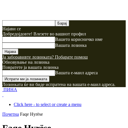
Најави се
Добредојдовте! Влезете во вашиот профил
Вашето корисничко име
Вашата лозинка
Ја заборавивте лозинката? Побарате помош
Обновување на лозинка
Повратете ја вашата лозинка
Вашата е-маил адреса
Лозинката ќе ви биде испратена на вашата е-маил адреса.
ПИНА
Click here - to select or create a menu
Почетна
Faqe Hyrëse