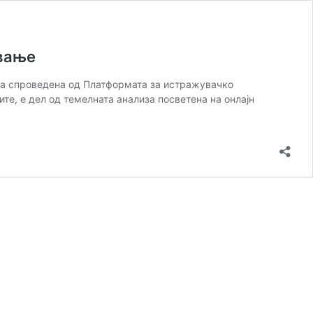
ување
ата спроведена од Платформата за истражувачко
те, е дел од темелната анализа посветена на онлајн