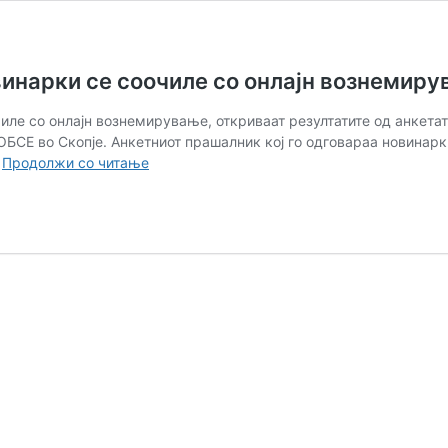
винарки се соочиле со онлајн вознемир
чиле со онлајн вознемирување, откриваат резултатите од анкет
БСЕ во Скопје. Анкетниот прашалник кој го одговараа новинарки
ПИНА:
…
Продолжи со читање
Над
81%
од
103
анкетирани
новинарки
се
соочиле
со
онлајн
вознемирување